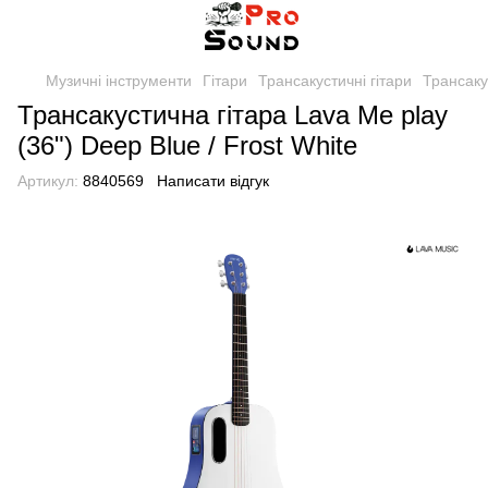
Музичні інструменти
Гітари
Трансакустичні гітари
Трансакус
Трансакустична гітара Lava Me play
(36") Deep Blue / Frost White
Артикул:
8840569
Написати відгук