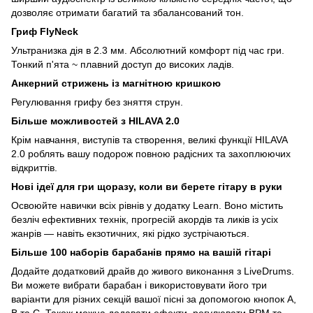
дозволяє отримати багатий та збалансований тон.
Гриф FlyNeck
Ультранизка дія в 2.3 мм. Абсолютний комфорт під час гри.
Тонкий п'ята ~ плавний доступ до високих ладів.
Анкерний стрижень із магнітною кришкою
Регулювання грифу без зняття струн.
Більше можливостей з HILAVA 2.0
Крім навчання, виступів та створення, великі функції HILAVA
2.0 роблять вашу подорож повною радісних та захоплюючих
відкриттів.
Нові ідеї для гри щоразу, коли ви берете гітару в руки
Освоюйте навички всіх рівнів у додатку Learn. Воно містить
безліч ефективних технік, прогресій акордів та ликів із усіх
жанрів — навіть екзотичних, які рідко зустрічаються.
Більше 100 наборів барабанів прямо на вашій гітарі
Додайте додатковий драйв до живого виконання з LiveDrums.
Ви можете вибрати барабан і використовувати його три
варіанти для різних секцій вашої пісні за допомогою кнопок A,
B та C. Також можна додавати ефекти, регулювати BPM та