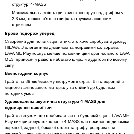
структурі 4-MASS
Максимальна легкість гри з висотою струн над грифом у
2.3 мм, тонкою п'ятою грифа та гнучким анкерним
стрижнем
Ігрова подорож уперед
Створений для початківців та тих, хто хоче спробувати досвід
HILAVA. З елегантним дизайном та яскравими кольорами,
LAVA ME Play коштує менше половини ціни оригінального LAVA
ME3, приносячи радість набагато ширшій аудиторії по всьому
світу.
Всепогодний корпус
Грайте на 36-дюймовому інструменті скрізь. Він створений із
міцного ламінованого матеріалу та стійкий до будь-яких
погодних умов.
Удосконалена акустична структура 4-MASS для
підвищення вашої гри
Грайте зі звуком, що пробивається на будь-якій сцені. LAVA ME
Play використовує технологію 4-MASS для посилення динаміки
верхньої, задньої, бокової сторін та грифу, розкриваючи
ширший аудіоспектр із великою кількістю середніх частот, що