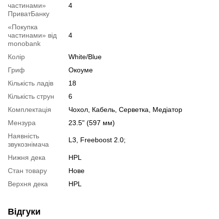
частинами»
4
ПриватБанку
«Покупка
частинами» від
4
monobank
Колір
White/Blue
Гриф
Окоуме
Кількість ладів
18
Кількість струн
6
Комплектація
Чохол, Кабель, Серветка, Медіатор
Мензура
23.5" (597 мм)
Наявність
L3, Freeboost 2.0;
звукознімача
Нижня дека
HPL
Стан товару
Нове
Верхня дека
HPL
Відгуки