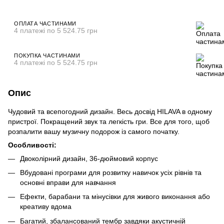
ОПЛАТА ЧАСТИНАМИ
4 платежі по 5 524.75 грн
ПОКУПКА ЧАСТИНАМИ
4 платежі по 5 524.75 грн
Опис
Чудовий та всепогодний дизайн. Весь досвід HILAVA в одному
пристрої. Покращений звук та легкість гри. Все для того, щоб
розпалити вашу музичну подорож із самого початку.
Особливості:
Двоколірний дизайн, 36-дюймовий корпус
Вбудовані програми для розвитку навичок усіх рівнів та
основні вправи для навчання
Ефекти, барабани та мінусівки для живого виконання або
креативу вдома
Багатий, збалансований тембр завдяки акустичній