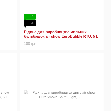
4
4
Рідина для виробництва мильних
бульбашок air show EuroBubble RTU, 5 L
190 грн