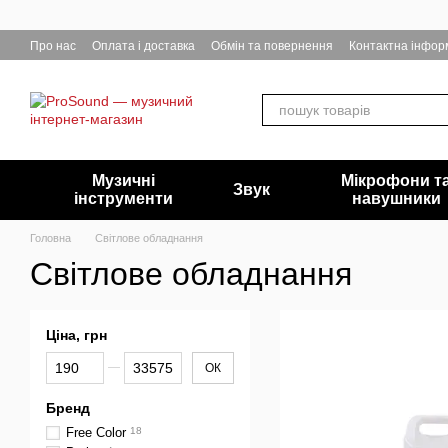
Перейти до основного контенту
Про нас
Оплата і доставка
Обмін та повернення
Контактна інфор
Музичні
Мікрофони т
Звук
інструменти
навушники
Головна
Світлове обладнання
Світлове обладнання
Ціна, грн
Від Ціна, грн
До Ціна, грн
ОК
Бренд
Free Color
18