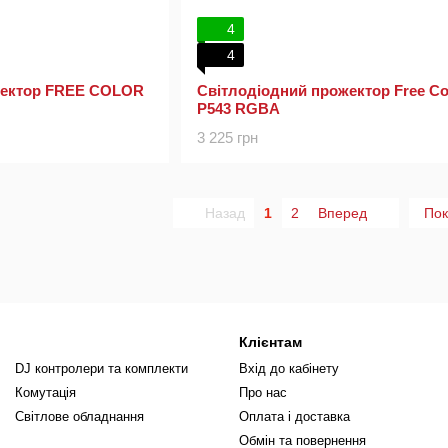
4
4
жектор FREE COLOR
Світлодіодний прожектор Free Co
P543 RGBA
3 225 грн
Назад
1
2
Вперед
Пок
Клієнтам
DJ контролери та комплекти
Вхід до кабінету
Комутація
Про нас
Світлове обладнання
Оплата і доставка
Обмін та повернення