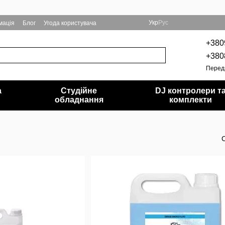
Укр
Рус
мація
Блог
Угода користувача
+380
+380
Перед
а
Студійне
DJ контролери т
обладнання
комплекти