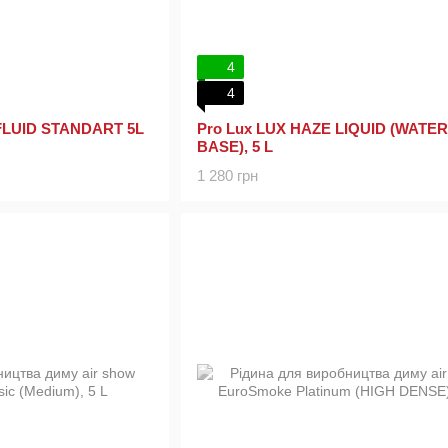
4
4
 FLUID STANDART 5L
Pro Lux LUX HAZE LIQUID (WATER
BASE), 5 L
1 280 грн