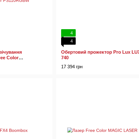
4
4
вічування
Обертовий прожектор Pro Lux LU
ee Color
740
17 394 грн