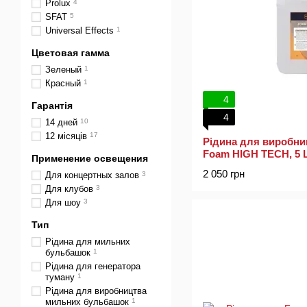
Prolux
4
SFAT
5
Universal Effects
1
Цветовая гамма
Зеленый
1
Красный
1
4
Гарантія
4
14 дней
10
12 місяців
17
Рідина для виробниц
Foam HIGH TECH, 5 
Применение освещения
2 050 грн
Для концертных залов
3
Для клубов
3
Для шоу
3
Тип
Рідина для мильних
бульбашок
1
Рідина для генератора
туману
1
Рідина для виробництва
мильних бульбашок
1