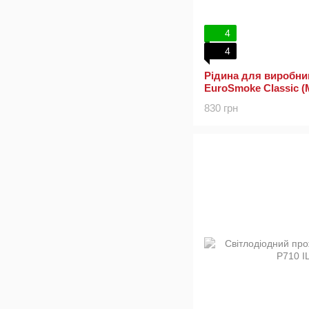
4
4
Рідина для виробни
EuroSmoke Classic (
830 грн