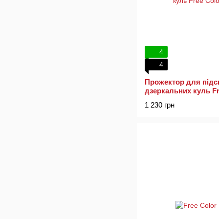
4
4
Прожектор для підс
дзеркальних куль Fr
PS110RGBW
1 230 грн