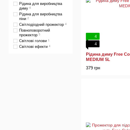
Рідина для виробництва
диму
6
Рідина для виробництва
піни
2
Світлодіодний прожектор
4
Повноповоротний
прожектор
5
4
Світлові голови
1
4
Світлові ефекти
4
Рідина диму Free C
MEDIUM 5L
379 грн