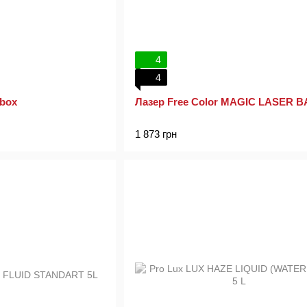
4
4
mbox
Лазер Free Color MAGIC LASER B
1 873 грн