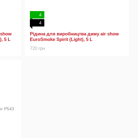
4
4
 show
Рідина для виробництва диму air show
, 5 L
EuroSmoke Spirit (Light), 5 L
720 грн