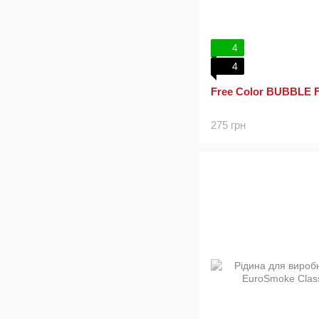
4
4
Free Color BUBBLE
275 грн