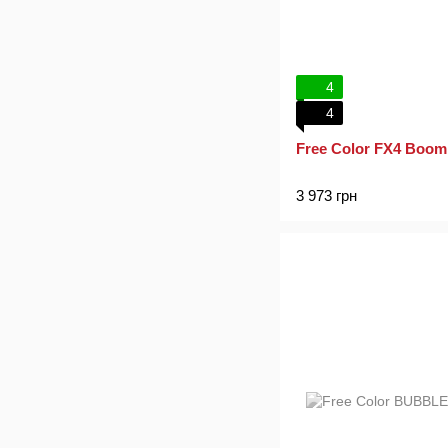
4
4
Free Color FX4 Boo
3 973 грн