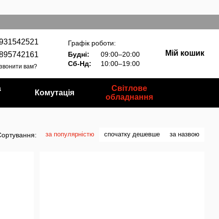
931542521
Графік роботи:
Мій кошик
895742161
Будні:
09:00–20:00
Сб-Нд:
10:00–19:00
звонити вам?
а
Світлове
Комутація
обладнання
за популярністю
спочатку дешевше
за назвою
Сортування: