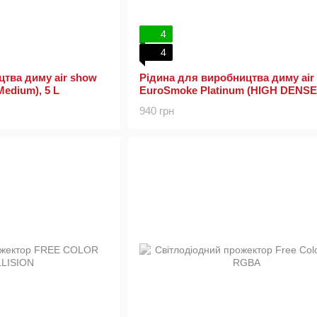
4
4
цтва диму air show
Рідина для виробництва диму air
Medium), 5 L
EuroSmoke Platinum (HIGH DENSE)
940 грн