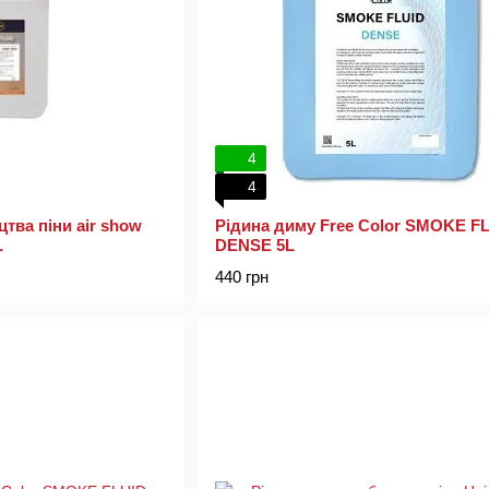
4
4
тва піни air show
Рідина диму Free Color SMOKE F
L
DENSE 5L
440 грн