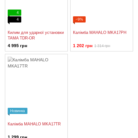
4
4
−9%
Килим для ударної установки
Калімба MAHALO MKA17PH
TAMA TDR-OR
4 995 грн
1 202 грн
1 314 грн
Новинка
Калімба MAHALO MKA17TR
1 299 грн