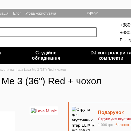
Укр
Рус
мація
Блог
Угода користувача
+380
+380
Перед
а
Студійне
DJ контролери т
обладнання
комплекти
кустична гітара Lava Me 3 (36") Red + чохол
 Me 3 (36") Red + чохол
Подарунок
Струни для акустич
1 006 грн
безкошт