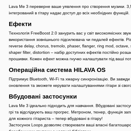
Lava Me 3 переверне ваше уявлення про створення музики. 3
інтегрований в гітару надає доступ до всіх необхідних функцій.
Ефекти
Технологія FreeBoost 2.0 занурить вас у світ високоякісних зв
використання зовнішнього підсилювача чи педалей ефектів. Різн
reverse delay, chorus, tremolo, phaser, flanger, ring mod, octave, st
shaper filter, distortion – набір доступних ефектів постійно р
прошивки. Кожен ефект можна гнучко налаштувати під ваші по
Операційна система HILAVA OS
Підтримує Bluetooth, Wi-Fi та хмарну синхронізацію. Ви завжд
оновлення та зможете керувати налаштуваннями гітари зі свог
Вбудовані застосунки
Lava Me 3 ідеально підходить для навчання. Вбудовані застос
грі та відслідкують ваш прогрес. Метроном, тюнер, функція зап
для кожного гітариста – тепер вбудовані в гітару!
Застосунок Loops дозволяє створювати ваші власні багатошарові