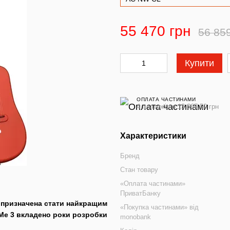
55 470 грн
56 85
Купити
ОПЛАТА ЧАСТИНАМИ
4 платежі по 13 867.50 грн
Характеристики
Бренд
Стан товару
«Оплата частинами»
ПриватБанку
ра призначена стати найкращим
«Покупка частинами» від
 Me 3 вкладено роки розробки
monobank