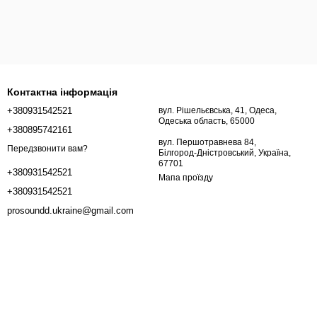
Контактна інформація
+380931542521
вул. Рішельєвська, 41, Одеса,
Одеська область, 65000
+380895742161
вул. Першотравнева 84,
Передзвонити вам?
Білгород-Дністровський, Україна,
67701
+380931542521
Мапа проїзду
+380931542521
prosoundd.ukraine@gmail.com