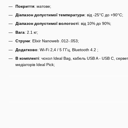
Покриття
: матове;
Діапазон допустимої температури
: від -25°C до +90°C;
Діапазон допустимої вологості
: від 10% до 90%;
Вага
: 2.1 кг;
Струни
: Elixir Nanoweb .012-.053;
Додатково
: Wi-Fi 2,4 / 5 ГГц, Bluetooth 4.2 ;
В комплекті
: чохол Ideal Bag, кабель USB A - USB C, серве
медіаторів Ideal Pick;