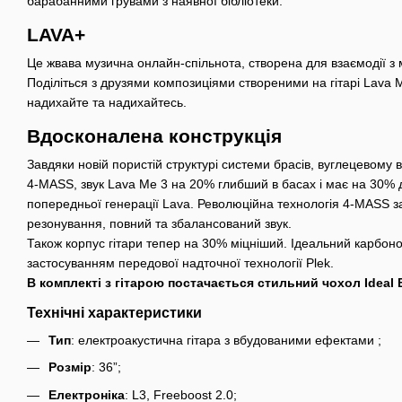
барабанними грувами з наявної бібліотеки.
LAVA+
Це жвава музична онлайн-спільнота, створена для взаємодії з м
Поділіться з друзями композиціями створеними на гітарі Lava Me
надихайте та надихайтесь.
Вдосконалена конструкція
Завдяки новій пористій структурі системи брасів, вуглецевому в
4-MASS, звук Lava Me 3 на 20% глибший в басах і має на 30% 
попередньої генерації Lava. Революційна технологія 4-MASS з
резонування, повний та збалансований звук.
Також корпус гітари тепер на 30% міцніший. Ідеальний карбон
застосуванням передової надточної технології Plek.
В комплекті з гітарою постачається стильний чохол Ideal 
Технічні характеристики
Тип
: електроакустична гітара з вбудованими ефектами ;
Розмір
: 36”;
Електроніка
: L3, Freeboost 2.0;