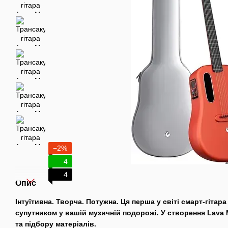
−2%
4
4
Опис
Інтуїтивна. Творча. Потужна. Ця перша у світі смарт-гіта
супутником у вашій музичній подорожі. У створення Lava
та підбору матеріалів.