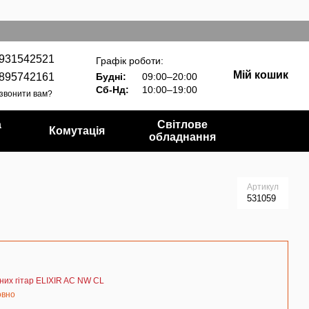
931542521
Графік роботи:
Мій кошик
895742161
Будні:
09:00–20:00
Сб-Нд:
10:00–19:00
звонити вам?
а
Світлове
Комутація
обладнання
Артикул
531059
них гітар ELIXIR AC NW CL
овно