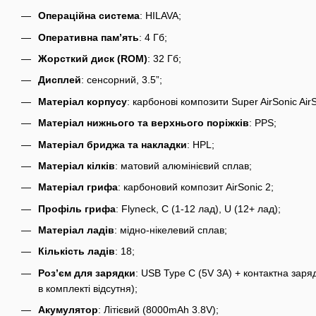
Операційна система
: HILAVA;
Оперативна пам’ять
: 4 Гб;
Жорсткий диск (ROM)
: 32 Гб;
Дисплей
: сенсорний, 3.5”;
Матеріал корпусу
: карбонові композити Super AirSonic AirS
Матеріал нижнього та верхнього поріжків
: PPS;
Матеріал бриджа та накладки
: HPL;
Матеріал кілків
: матовий алюмінієвий сплав;
Матеріал грифа
: карбоновий композит AirSonic 2;
Профіль грифа
: Flyneck, C (1-12 лад), U (12+ лад);
Матеріал ладів
: мідно-нікелевий сплав;
Кількість ладів
: 18;
Роз’єм для зарядки
: USB Type C (5V 3A) + контактна заря
в комплекті відсутня);
Акумулятор
: Літієвий (8000mAh 3.8V);