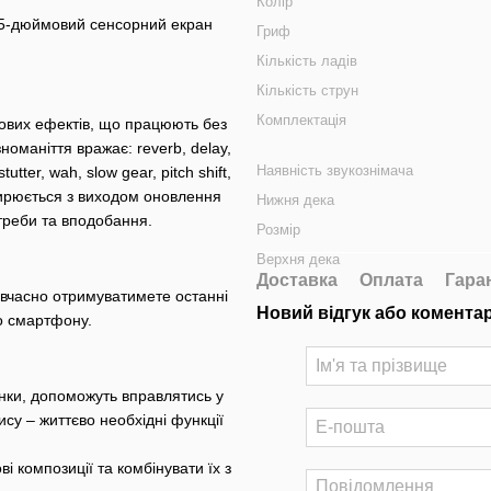
Колір
,5-дюймовий сенсорний екран
Гриф
Кількість ладів
Кількість струн
Комплектація
укових ефектів, що працюють без
оманіття вражає: reverb, delay,
Наявність звукознімача
utter, wah, slow gear, pitch shift,
озширюється з виходом оновлення
Нижня дека
треби та вподобання.
Розмір
Верхня дека
Доставка
Оплата
Гара
и вчасно отримуватимете останні
Новий відгук або комента
о смартфону.
унки, допоможуть вправлятись у
ису – життєво необхідні функції
 композиції та комбінувати їх з