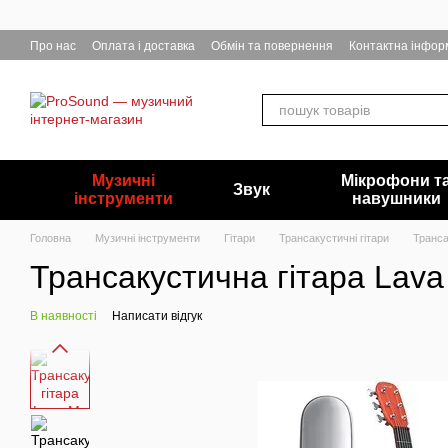
Перейти до основного контенту
Про нас
Оплата і доставка
Обмін та повернення
Контактна інфор
Музичні
Мікрофони т
Звук
інструменти
навушники
Головна
Музичні інструменти
Гітари
Трансакустичні гітари
Транса
Трансакустична гітара Lava
В наявності
Написати відгук