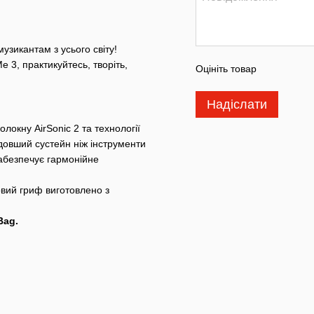
узикантам з усього світу!
 3, практикуйтесь, творіть,
Оцініть товар
Надіслати
олокну AirSonic 2 та технології
довший сустейн ніж інструменти
абезпечує гармонійне
овий гриф виготовлено з
Bag.