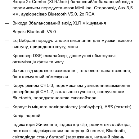
Входи 2x Combo (XLR/Jack) балансний/небалансний вхід з
перемикачем передустановок Mic/Line. Стереовхід Aux 3,5
мм, аудіоресівер Bluetooth V5.0, 2x RCA
Виходи Збалансований вихід XLR мікшування
Версія Bluetooth V5.0
Eq Вибрані передустановки виконання для музики, живого
виступу, природного звуку, мови
Кросовер DSP, еквалайзер, двосмугові обмежувачі,
оптимізація фази та часу
Захист від короткого замикання, теплового навантаження,
багатосмуговий обмежувач
Керує рівнем CH1-3, перемикачем увімкнення/вимкнення
реверберації CH1-2, загальною гучністю, сполученням
Bluetooth, передустановкою еквалайзера
Корпус із міцного поліпропілену (сабвуфер), ABS (сателіт)
Колір. чорний
Індикатори Живлення, індикатор clip, режим еквалайзера,
логотип з підсвічуванням на передній панелі, Bluetooth,
світлодіоди стану батареї (заряджання, низький рівень