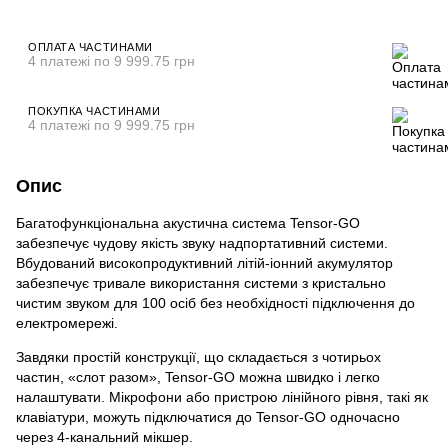
ОПЛАТА ЧАСТИНАМИ
4 платежі по 9 999.75 грн
ПОКУПКА ЧАСТИНАМИ
4 платежі по 9 999.75 грн
Опис
Багатофункціональна акустична система Tensor-GO
забезпечує чудову якість звуку надпортативний системи.
Вбудований високопродуктивний літій-іонний акумулятор
забезпечує тривале використання системи з кристально
чистим звуком для 100 осіб без необхідності підключення до
електромережі.
Завдяки простій конструкції, що складається з чотирьох
частин, «слот разом», Tensor-GO можна швидко і легко
налаштувати. Мікрофони або пристрою лінійного рівня, такі як
клавіатури, можуть підключатися до Tensor-GO одночасно
через 4-канальний мікшер.