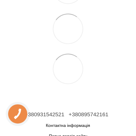
+380931542521
+380895742161
Контактна інформація
Повна версія сайту