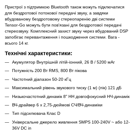
Пристрої з підтримкою Bluetooth також можуть підключатися
для бездротової потокової передачі звуку, а завдяки
вбудованому бездротовому стереопаренію дві системи
Tensor-Go можуть бути пов'язані для бездротової передачі
стереозвуку.
Комплексний захист звуку через вбудований DSP
запобігає перевантаження і пошкодження системи.
Вага -
всього 14 кг.
Технічні характеристики:
Акумулятор Внутрішній літій-іонний, 26 В / 5200 мАг
Потужність 200 Вт RMS, 800 Вт пікова
Частотний діапазон 50-20 кГц
Максимальний рівень звукового тиску (1 м) (пік) 121 дБ
Низькочастотний динамік 8" HH довгофокусний НЧ-динамік
ВЧ-драйвер 6 x 2,75-дюймові СЧ/ВЧ-динаміки
Тип підсилювача Клас D
Універсальне джерело живлення SMPS 100-240V ~ або 12-
36V DC in