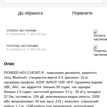
До обраного
Порівняти
ОПЛАТА ЧАСТИНАМИ
4 платежі по 1 461.50 грн
ПОКУПКА ЧАСТИНАМИ
4 платежі по 1 461.50 грн
Опис
PIONEER HDJ-CUE1BT-R - навушники динамічні, закритого
типу, Bluetooth: стандартна версія 5.0, діапазон: 10 м,
підтримка профілю: A2DP, AVRCP, HSP, HFP, підтримка кодеків:
SBC, AAC, час відкриття: близько 30 годин, час зарядки:
близько 2,5 годин, частотний діапазон: 5 Гц - 30 кГц, імпедіон:
32 Ом, чутливість: 104 дБ, максимальна вхідна ємність: 2000
мВт, випромінювач: 40 мм, вага: 215 г, комплект: спіральний
кабель 1,2 м , USB-кабель для заряджання, роздруковані