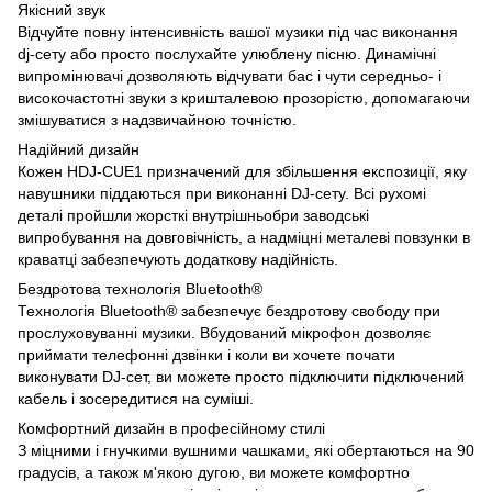
Якісний звук
Відчуйте повну інтенсивність вашої музики під час виконання
dj-сету або просто послухайте улюблену пісню. Динамічні
випромінювачі дозволяють відчувати бас і чути середньо- і
високочастотні звуки з кришталевою прозорістю, допомагаючи
змішуватися з надзвичайною точністю.
Надійний дизайн
Кожен HDJ-CUE1 призначений для збільшення експозиції, яку
навушники піддаються при виконанні DJ-сету. Всі рухомі
деталі пройшли жорсткі внутрішньобри заводські
випробування на довговічність, а надміцні металеві повзунки в
краватці забезпечують додаткову надійність.
Бездротова технологія Bluetooth®
Технологія Bluetooth® забезпечує бездротову свободу при
прослуховуванні музики. Вбудований мікрофон дозволяє
приймати телефонні дзвінки і коли ви хочете почати
виконувати DJ-сет, ви можете просто підключити підключений
кабель і зосередитися на суміші.
Комфортний дизайн в професійному стилі
З міцними і гнучкими вушними чашками, які обертаються на 90
градусів, а також м'якою дугою, ви можете комфортно