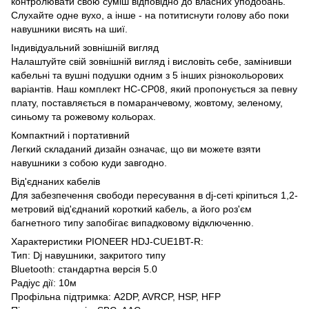
контролювати свою суміш відповідно до власних уподобань.
Слухайте одне вухо, а інше - на потитиснути голову або поки
навушники висять на шиї.
Індивідуальний зовнішній вигляд
Налаштуйте свій зовнішній вигляд і висловіть себе, замінивши
кабельні та вушні подушки одним з 5 інших різнокольорових
варіантів. Наш комплект HC-CP08, який пропонується за певну
плату, поставляється в помаранчевому, жовтому, зеленому,
синьому та рожевому кольорах.
Компактний і портативний
Легкий складаний дизайн означає, що ви можете взяти
навушники з собою куди завгодно.
Від'єднаних кабелів
Для забезпечення свободи пересування в dj-сеті кріпиться 1,2-
метровий від'єднаний короткий кабель, а його роз'єм
багнетного типу запобігає випадковому відключенню.
Характеристики PIONEER HDJ-CUE1BT-R:
Тип: Dj навушники, закритого типу
Bluetooth: стандартна версія 5.0
Радіус дії: 10м
Профільна підтримка: A2DP, AVRCP, HSP, HFP