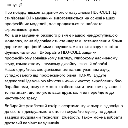
інструкції.
Про поїздку діджея за допомогою навушників HDJ-CUE1. Ці
стилізовані DJ навушники виготовляються на основі наших
професійних моделей, але продаються за набагато
скромнішою ціною.
Хоча ці навушники базового рівня є нашою найдоступнішою
моделлю, вони відповідають стандартам, встановленим більш
дорогими професійними навушниками з точки зору якості та
функціональності. Вибирайте HDJ-CUE1 завдяки
професійному зовнішньому вигляду, глибокому насиченому
звуку, компактному і гнучкому дизайну і якісній обробкі.
Насолоджуйтесь спеціалізованим налаштуванням звуку,
успадкованого від професійного рівня HDJ-X5; Будьте
задоволені ідеальною чіткістю низьких частот, вироблених бас-
барабанами, тому ви можете забезпечити точне змішування і
точно знати, що почують ваші друзі, коли ви перейдете до
наступного треку.
Вибирайте улюблений колір з асортименту кольорів відповідно
до свого індивідуального стилю і слухайте музику по дорозі
завдяки вбудованій технології Bluetooth. Також можна вибрати
дротовий варіант навушників.