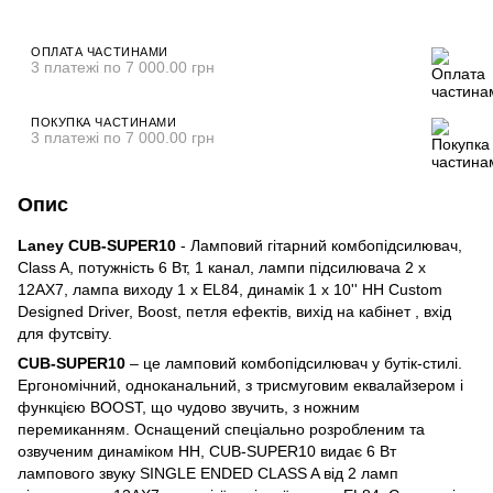
ОПЛАТА ЧАСТИНАМИ
3 платежі по 7 000.00 грн
ПОКУПКА ЧАСТИНАМИ
3 платежі по 7 000.00 грн
Опис
Laney CUB-SUPER10
- Ламповий гітарний комбопідсилювач,
Class A, потужність 6 Вт, 1 канал, лампи підсилювача 2 х
12AX7, лампа виходу 1 x EL84, динамік 1 x 10'' HH Custom
Designed Driver, Boost, петля ефектів, вихід на кабінет , вхід
для футсвіту.
CUB-SUPER10
– це ламповий комбопідсилювач у бутік-стилі.
Ергономічний, одноканальний, з трисмуговим еквалайзером і
функцією BOOST, що чудово звучить, з ножним
перемиканням. Оснащений спеціально розробленим та
озвученим динаміком HH, CUB-SUPER10 видає 6 Вт
лампового звуку SINGLE ENDED CLASS A від 2 ламп