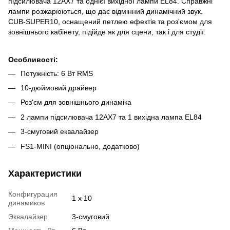
підсилювача 12AX7 та однієї вихідної лампи EL84. Справжні
лампи розжарюються, що дає відмінний динамічний звук.
CUB-SUPER10, оснащений петлею ефектів та роз'ємом для
зовнішнього кабінету, підійде як для сцени, так і для студії.
Особливості:
Потужність: 6 Вт RMS
10-дюймовий драйвер
Роз'єм для зовнішнього динаміка
2 лампи підсилювача 12AX7 та 1 вихідна лампа EL84
3-смуговий еквалайзер
FS1-MINI (опціонально, додатково)
Характеристики
Конфигурация
1 x 10
динамиков
Эквалайзер
3-смуговий