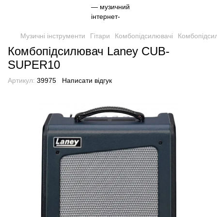
Музичні інструменти
Гітари
Комбопідсилювачі
Комбопідси
Комбопідсилювач Laney CUB-
SUPER10
Артикул:
39975
Написати відгук