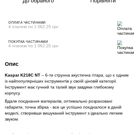
До обраного
Порівняти
ОПЛАТА ЧАСТИНАМИ
4 платежі по 1 062.25 грн
ПОКУПКА ЧАСТИНАМИ
4 платежі по 1 062.25 грн
Опис
Kaspar K218C NT
– 6-ти струнна акустична гітара, що є одним
із найпопулярніших інструментів у своїй ціновій категорії.
Інструмент має гучний та талий звук завдяки глибокому
корпусу.
Вдале поєднання матеріалів, оптимально розраховані
габарити, точна збірка - все це успішно поєдналося в даній
моделі, створивши вишуканий інструмент з ідеально легким
звуком.