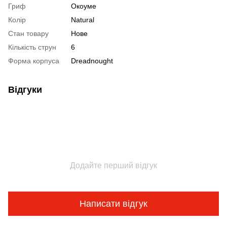
Гриф
Окоуме
Колір
Natural
Стан товару
Нове
Кількість струн
6
Форма корпуса
Dreadnought
Відгуки
Додайте перший відгук
Написати відгук