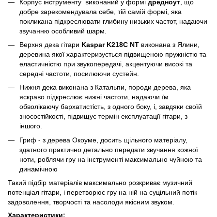
Корпус інструменту виконаний у формі
дредноут
, що
добре зарекомендувала себе, тій самій формі, яка
покликана підкреслювати глибину низьких частот, надаючи
звучанню особливий шарм.
Верхня дека гітари
Kaspar K218C NT
виконана з Ялини,
деревина якої характеризується підвищеною пружністю та
еластичністю при звукопередачі, акцентуючи високі та
середні частоти, посилюючи сустейн.
Нижня дека виконана з Катальпи, породи дерева, яка
яскраво підкреслює нижні частоти, надаючи їм
обволікаючу бархатистість, з одного боку, і, завдяки своїй
зносостійкості, підвищує термін експлуатації гітари, з
іншого.
Гриф - з дерева Окоуме, досить щільного матеріалу,
здатного практично детально передати звучання кожної
ноти, роблячи гру на інструменті максимально чуйною та
динамічною
Такий підбір матеріалів максимально розкриває музичний
потенціал гітари, і перетворює гру на ній на суцільний потік
задоволення, творчості та насолоди якісним звуком.
Характеристики: