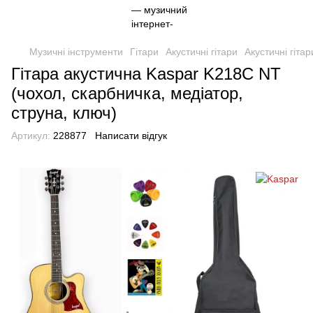
Музичні інструменти
Гітари
Акустичні гітари
Акустичні гіта
Гітара акустична Kaspar K218C NT
(чохол, скарбничка, медіатор,
струна, ключ)
Артикул:
228877
Написати відгук