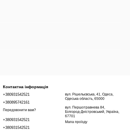
Контактна інформація
+380931542521
вул. Рішельєвська, 41, Одеса,
Одеська область, 65000
+380895742161
вул. Першотравнева 84,
Передзвонити вам?
Білгород-Дністровський, Україна,
67701
+380931542521
Мапа проїзду
+380931542521