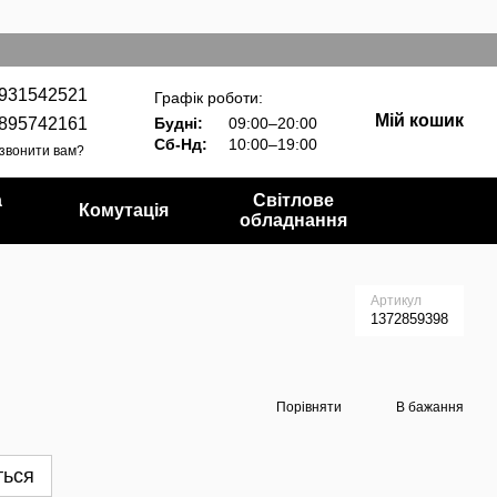
931542521
Графік роботи:
Мій кошик
895742161
Будні:
09:00–20:00
Сб-Нд:
10:00–19:00
звонити вам?
а
Світлове
Комутація
обладнання
Артикул
1372859398
Порівняти
В бажання
ться