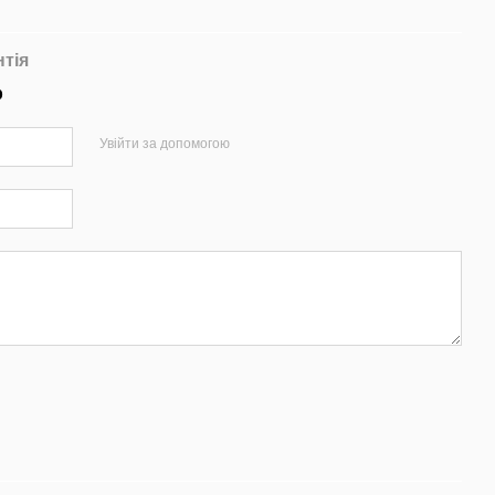
нтія
р
Увійти за допомогою