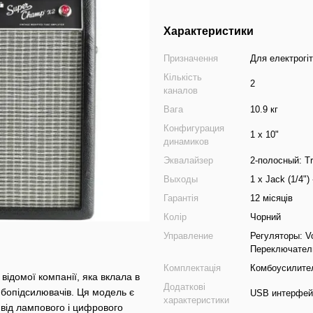
Характеристики
Призначення
Для електрогі
Кількість
2
каналов
Вага
10.9 кг
Конфигурация
1 x 10"
динамиков
Эквалайзер
2-полосный: Tr
Выходы
1 x Jack (1/4")
Гарантія
12 місяців
Колір
Чорний
Управление
Регуляторы: Vo
Переключатели:
Комплектація
Комбоусилител
ідомої компанії, яка вклала в
Додаткові
омбопідсилювачів. Ця модель є
USB интерфей
характеристики
 від лампового і цифрового