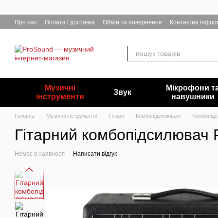
Перейти до основного контенту
Про нас
Оплата і доставка
Обмін та повернення
Контактна інфор
Музичні
Мікрофони т
Звук
інструменти
навушники
Головна
Музичні інструменти
Гітари
Комбопідсилювачі
Комбопідс
Гітарний комбопідсилюва
Немає в наявності
Написати відгук