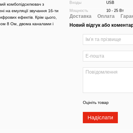
Входы
USB
вий комбопідсилювач з
і на емуляції звучання 16-ти
Мощность
10 - 25 Вт
Доставка
Оплата
Гара
цифрових ефектів. Крім цього,
ом 8 Ом, двома каналами і
Новий відгук або комента
Оцініть товар
Надіслати