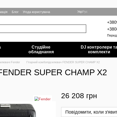
Укр
Рус
мація
Блог
Угода користувача
+380
+380
Перед
а
Студійне
DJ контролери т
обладнання
комплекти
илювачі Fender
Гітарний комбопідсилювач FENDER SUPER CHAMP X2
ч FENDER SUPER CHAMP X2
26 208 грн
Повідомити, коли з'яви