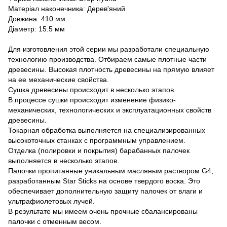
Матеріал наконечника: Дерев'яний
Довжина: 410 мм
Діаметр: 15.5 мм
Для изготовления этой серии мы разработали специальную
технологию производства. Отбираем самые плотные части
древесины. Высокая плотность древесины на прямую влияет
на ее механические свойства.
Сушка древесины происходит в несколько этапов.
В процессе сушки происходит изменение физико-
механических, технологических и эксплуатационных свойств
древесины.
Токарная обработка выполняется на специализированных
высокоточных станках с программным управлением.
Отделка (полировки и покрытия) барабанных палочек
выполняется в несколько этапов.
Палочки пропитанные уникальным масляным раствором G4,
разработанным Star Sticks на основе твердого воска. Это
обеспечивает дополнительную защиту палочек от влаги и
ультрафиолетовых лучей.
В результате мы имеем очень прочные сбалансированы
палочки с отменным весом.