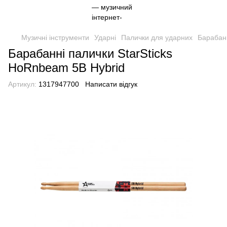
Музичні інструменти
Ударні
Палички для ударних
Барабанн
Барабанні палички StarSticks
HoRnbeam 5B Hybrid
Артикул:
1317947700
Написати відгук