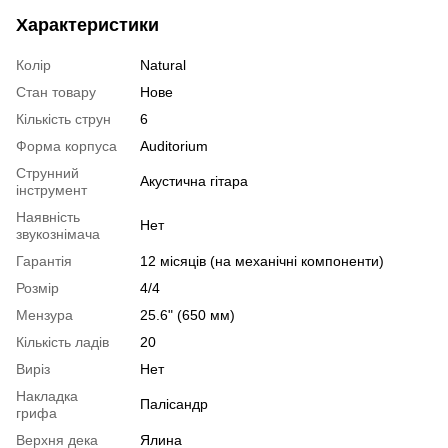
Характеристики
Колір
Natural
Стан товару
Нове
Кількість струн
6
Форма корпуса
Auditorium
Струнний
Акустична гітара
інструмент
Наявність
Нет
звукознімача
Гарантія
12 місяців (на механічні компоненти)
Розмір
4/4
Мензура
25.6" (650 мм)
Кількість ладів
20
Виріз
Нет
Накладка
Палісандр
грифа
Верхня дека
Ялина