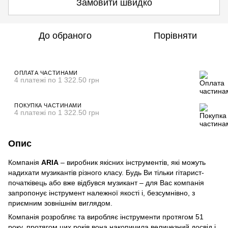
Замовити швидко
До обраного
Порівняти
ОПЛАТА ЧАСТИНАМИ
4 платежі по 1 322.50 грн
ПОКУПКА ЧАСТИНАМИ
4 платежі по 1 322.50 грн
Опис
Компанія
ARIA
– виробник якісних інструментів, які можуть
надихати музикантів різного класу. Будь Ви тільки гітарист-
початківець або вже відбувся музикант – для Вас компанія
запропонує інструмент належної якості і, безсумнівно, з
приємним зовнішнім виглядом.
Компанія розробляє та виробляє інструменти протягом 51
року, протягом цих років вона накопичила величезний досвід і