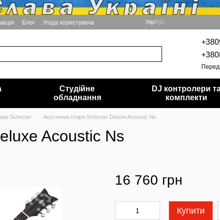
Укр
Рус
мація
Блог
Угода користувача
+380
+380
Перед
а
Студійне
DJ контролери т
обладнання
комплекти
тари Schecter
Акустична гітара Schecter Deluxe Acoustic Ns
eluxe Acoustic Ns
16 760 грн
Купити