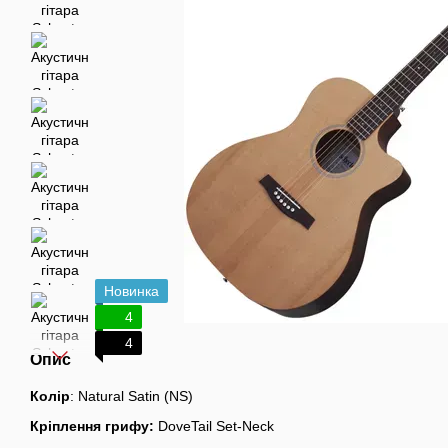
Новинка
4
4
Опис
Колір
: Natural Satin (NS)
Кріплення грифу:
DoveTail Set-Neck