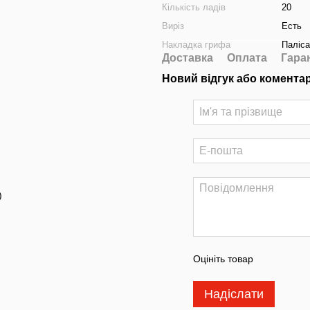
Кількість ладів
20
Виріз
Есть
Накладка грифа
Паліс
Доставка
Оплата
Гара
Новий відгук або комента
)
Оцініть товар
Надіслати