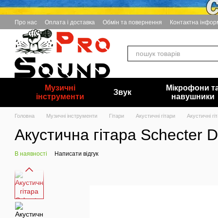
Перейти до основного контенту
Про нас
Оплата і доставка
Обмін та повернення
Контактна інфор
Музичні
Мікрофони т
Звук
інструменти
навушники
Головна
Музичні інструменти
Гітари
Акустичні гітари
Акустичні гі
Акустична гітара Schecter D
В наявності
Написати відгук