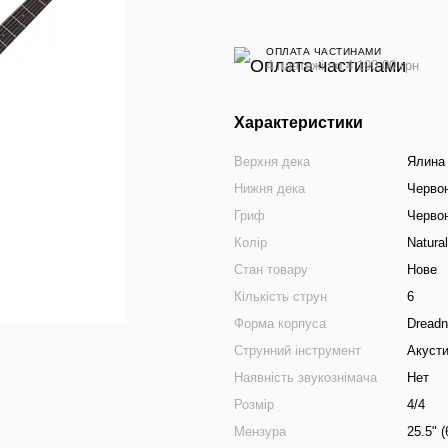
ОПЛАТА ЧАСТИНАМИ
4 платежі по 4 190.00 грн
Характеристики
Верхня дека
Ялина
Нижня дека
Черво
Гриф
Черво
Колір
Natural
Стан товару
Нове
Кількість струн
6
Форма корпуса
Dreadn
Струнний інструмент
Акусти
Наявність звукознімача
Нет
Розмір
4/4
Мензура
25.5" 