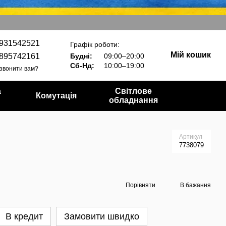
931542521
Графік роботи:
Мій кошик
895742161
Будні:
09:00–20:00
Сб-Нд:
10:00–19:00
звонити вам?
а
Світлове
Комутація
обладнання
Артикул
7738079
Порівняти
В бажання
В кредит
Замовити швидко