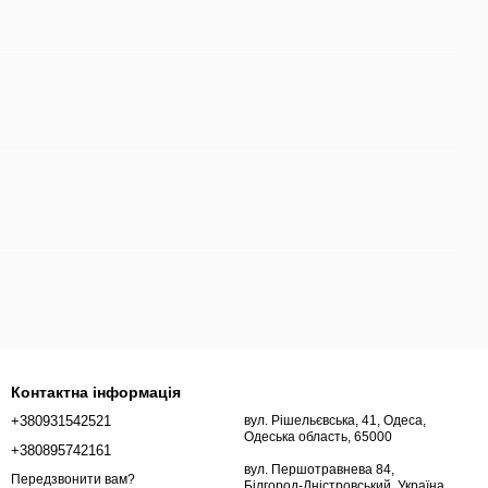
Контактна інформація
+380931542521
вул. Рішельєвська, 41, Одеса,
Одеська область, 65000
+380895742161
вул. Першотравнева 84,
Передзвонити вам?
Білгород-Дністровський, Україна,