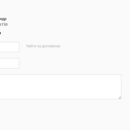
андр
нтія
р
Увійти за допомогою