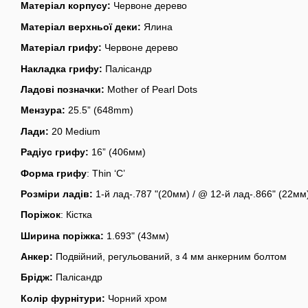
Матеріал корпусу:
Червоне дерево
Матеріал верхньої деки:
Ялина
Матеріал грифу:
Червоне дерево
Накладка грифу:
Палісандр
Ладові позначки:
Mother of Pearl Dots
Мензура:
25.5” (648mm)
Лади:
20 Medium
Радіус грифу:
16” (406мм)
Форма грифу
: Thin ‘C’
Розміри ладів:
1-й лад-.787 "(20мм) / @ 12-й лад-.866" (22мм
Поріжок
: Кістка
Ширина поріжка:
1.693" (43мм)
Анкер:
Подвійний, регульований, з 4 мм анкерним болтом
Брідж:
Палісандр
Колір фурнітури:
Чорний хром