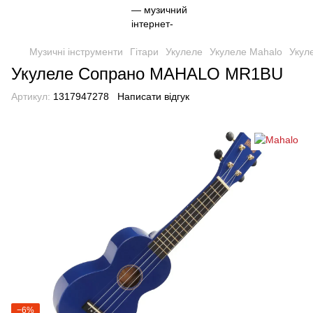
Музичні інструменти
Гітари
Укулеле
Укулеле Mahalo
Укул
Укулеле Сопрано MAHALO MR1BU
Артикул:
1317947278
Написати відгук
−6%