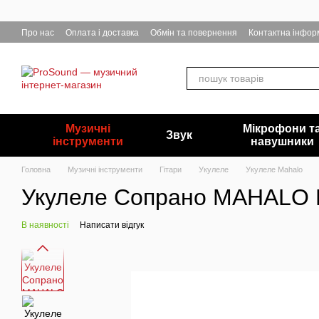
Перейти до основного контенту
Про нас
Оплата і доставка
Обмін та повернення
Контактна інфор
Музичні
Мікрофони т
Звук
інструменти
навушники
Головна
Музичні інструменти
Гітари
Укулеле
Укулеле Mahalo
Укулеле Сопрано MAHALO 
В наявності
Написати відгук