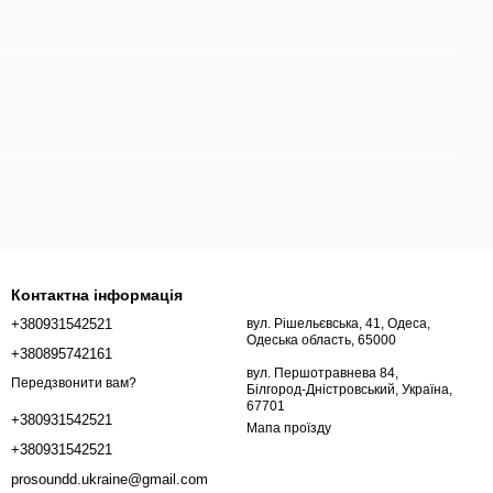
Контактна інформація
+380931542521
вул. Рішельєвська, 41, Одеса,
Одеська область, 65000
+380895742161
вул. Першотравнева 84,
Передзвонити вам?
Білгород-Дністровський, Україна,
67701
+380931542521
Мапа проїзду
+380931542521
prosoundd.ukraine@gmail.com