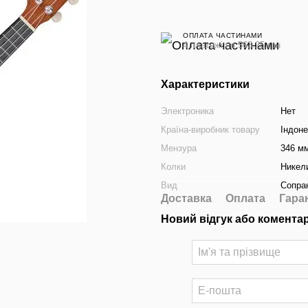
ОПЛАТА ЧАСТИНАМИ
4 платежі по 563.25 грн
Характеристики
Электроника
Нет
Країна-виробник товару
Індоне
Мензура
346 м
Колки
Никел
Вид
Сопра
Доставка
Оплата
Гара
Новий відгук або комента