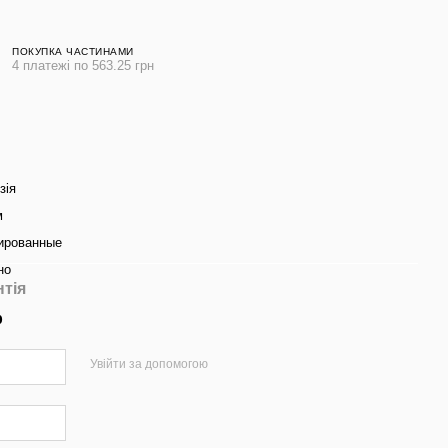
ПОКУПКА ЧАСТИНАМИ
4 платежі по 563.25 грн
зія
м
ированные
но
нтія
р
Увійти за допомогою