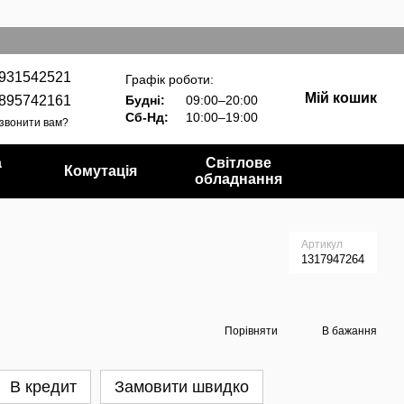
931542521
Графік роботи:
Мій кошик
895742161
Будні:
09:00–20:00
Сб-Нд:
10:00–19:00
звонити вам?
а
Світлове
Комутація
обладнання
Артикул
1317947264
Порівняти
В бажання
В кредит
Замовити швидко