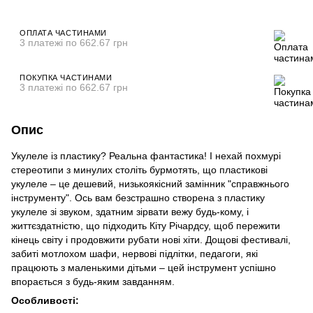
ОПЛАТА ЧАСТИНАМИ
3 платежі по 662.67 грн
ПОКУПКА ЧАСТИНАМИ
3 платежі по 662.67 грн
Опис
Укулеле із пластику? Реальна фантастика! І нехай похмурі
стереотипи з минулих століть бурмотять, що пластикові
укулеле – це дешевий, низькоякісний замінник "справжнього
інструменту". Ось вам безстрашно створена з пластику
укулеле зі звуком, здатним зірвати вежу будь-кому, і
життєздатністю, що підходить Кіту Річардсу, щоб пережити
кінець світу і продовжити рубати нові хіти. Дощові фестивалі,
забиті мотлохом шафи, нервові підлітки, педагоги, які
працюють з маленькими дітьми – цей інструмент успішно
впорається з будь-яким завданням.
Особливості: