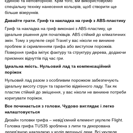
єдиною та неповторною. Крім того, ми використовуємо
спеціальну техніку нанесення кольорів, щоб створити ще
більше візерунків.
Давайте грати. Гриф та накладка на гриф з ABS-пластику
Гриф та накладка на гриф виконані з ABS-пластику, це
ідеальне рішення для початківців. ABS стійкий до кліматичних
змін. Тому з укулеле серії Travel у вас ніколи не виникне
проблем зі скривленням грифа або виступом порожків.
Поверхня грифа імітує фактуру та структуру дерева, додаючи
приємних відчуттів під час гри.
Ідеальна якість. Нульовий лад та компенсаційний
поріжок
Нульовий лад разом з особливим порожком забезпечують
ідеальну висоту струн та гарантію відмінного ладу. Так як
пластик стійкий до зміщення, у вас ніколи не виникне потреби
коригувати поріжок.
Все починається з голови. Чудово виглядає і легко
налаштовується
Дизайн головки грифа – невід'ємний елемент укулеле Flight.
Головка грифа TUS35 зроблена з липи та декорована
дерев'яною накладкою у колір верхньої деки. Всі укулеле