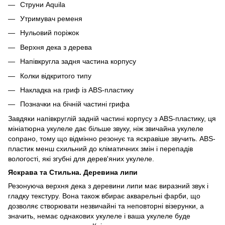
Струни Aquila
Утримувач ременя
Нульовий поріжок
Верхня дека з дерева
Напівкругла задня частина корпусу
Колки відкритого типу
Накладка на гриф із ABS-пластику
Позначки на бічній частині грифа
Завдяки напівкруглій задній частині корпусу з ABS-пластику, ця
мініатюрна укулеле дає більше звуку, ніж звичайна укулеле
сопрано, тому що відмінно резонує та яскравіше звучить. ABS-
пластик менш схильний до кліматичних змін і перепадів
вологості, які згубні для дерев'яних укулеле.
Яскрава та Стильна. Деревина липи
Резонуюча верхня дека з деревини липи має виразний звук і
гладку текстуру. Вона також вбирає акварельні фарби, що
дозволяє створювати незвичайні та неповторні візерунки, а
значить, немає однакових укулеле і ваша укулеле буде