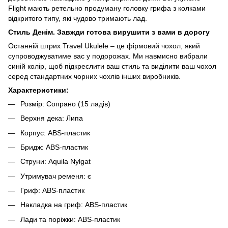
Flight мають ретельно продуману головку грифа з колками
відкритого типу, які чудово тримають лад.
Стиль Денім. Завжди готова вирушити з вами в дорогу
Останній штрих Travel Ukulele – це фірмовий чохол, який
супроводжуватиме вас у подорожах. Ми навмисно вибрали
синій колір, щоб підкреслити ваш стиль та виділити ваш чохол
серед стандартних чорних чохлів інших виробників.
Характеристики:
Розмір: Сопрано (15 ладів)
Верхня дека: Липа
Корпус: ABS-пластик
Бридж: ABS-пластик
Струни: Aquila Nylgat
Утримувач ременя: є
Гриф: ABS-пластик
Накладка на гриф: ABS-пластик
Лади та поріжки: ABS-пластик