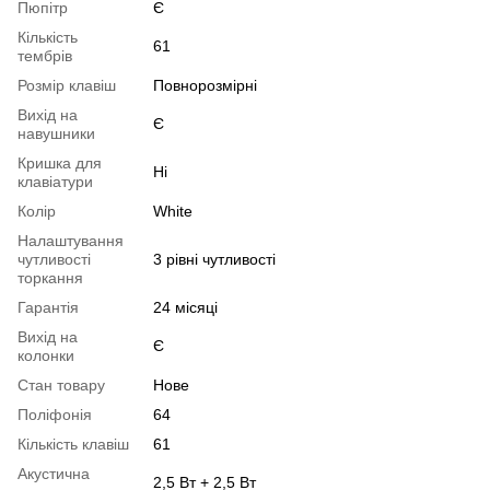
Пюпітр
Є
Кількість
61
тембрів
Розмір клавіш
Повнорозмірні
Вихід на
Є
навушники
Кришка для
Ні
клавіатури
Колір
White
Налаштування
чутливості
3 рівні чутливості
торкання
Гарантія
24 місяці
Вихід на
Є
колонки
Стан товару
Нове
Поліфонія
64
Кількість клавіш
61
Акустична
2,5 Вт + 2,5 Вт