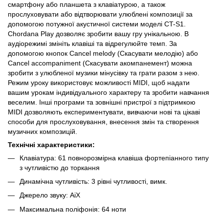
смартфону або планшета з клавіатурою, а також
прослуховувати або відтворювати улюблені композиції за
допомогою потужної акустичної системи моделі CT-S1.
Chordana Play дозволяє зробити вашу гру унікальною. В
аудіорежимі змініть клавіші та відрегулюйте темп. За
допомогою кнопок Cancel melody (Скасувати мелодію) або
Cancel accompaniment (Скасувати акомпанемент) можна
зробити з улюбленої музики мінусівку та грати разом з нею.
Режим уроку використовує можливості MIDI, щоб надати
вашим урокам індивідуального характеру та зробити навчання
веселим. Інші програми та зовнішні пристрої з підтримкою
MIDI дозволяють експериментувати, вивчаючи нові та цікаві
способи для прослуховування, внесення змін та створення
музичних композицій.
Технічні характеристики:
Клавіатура: 61 повнорозмірна клавіша фортепіанного типу
з чутливістю до торкання
Динамічна чутливість: 3 рівні чутливості, вимк.
Джерело звуку: AiX
Максимальна поліфонія: 64 ноти