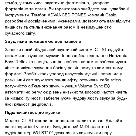
тембр, у тому числі акустичне фортепіано, цифрове
фортепіано та орган. Ви гарантовано знайдете ваші улюблені
інструменти. Тембри ADVANCED TONES компанії Casio,
розроблені досвідченими інженерами, дозволяють вам відчути
пишність та стиль виконання разом із невимушеністю
сучасного світу.
Звук, який пожвавлює все навколо
Завдяки новій вбудованій акустичній системі CT-S1 відчуйте
динамічне звучання музики. Інноваційна технологія Horizontal
Bass Reflex та спеціально розроблені динаміки забезпечують
чітке та якісне звучання басів у розкішному та компактному
форматі. Зробіть крок уперед назустріч музиці і пориньте у
розкішний світ звукового ландшафту, оточивши себе всією
потужністю об'ємного звуку. Функція Volume Sync EQ
автоматично регулює рівень низьких та високих частот навіть
за низької гучності, забезпечуючи чудову якість звуку за будь-
якої кількості децибелів.
Підключайтесь до музики
Модель CT-S1 ніколи не перестане надихати вас. Втілюйте
ваші творчі ідеї у життя. Бездротовий MIDI-адаптер і
аудіоадаптер WU-BT10* дозволяють виконувати пару