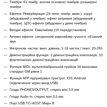
Тембри: 61 тембр, кнопки основних тембрів, розширені
тембри
Ефекти: Реверберація (24 типи, тембр, вимк.), хорус
(вбудований у тембри), ефект затримки (вбудований у
тембри), ЦОС-ефекти (вбудовані у деякі тембри)
Вихідні ефекти: Еквалайзер (10 передустановок)
Активні ефекти: синхронний еквалайзер гучності, об'ємний
звук
Метроном: частки: викл. дзвінка, 1-16 часток / темп: 20-255
Демонстраційна функція: 1 демонстраційна композиція, 10
фортепіанних демонстраційних композицій
Функція MIDI: мультитембральний прийом 16 каналами,
стандарт GM рівня 1
Функція APP підтримувані пристрої: IOS, Android
(підключення через вихід USB)
Гніздо PHONES/OUTPUT: стерео міні 3,5 мм
Гніздо Audio In: стерео міні 3,5 мм
Порт USB TO HOST: Мікро В