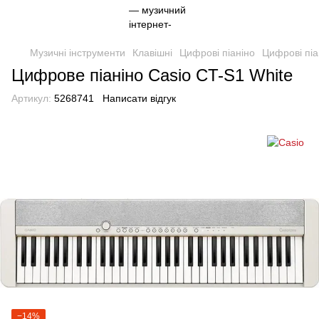
Музичні інструменти
Клавішні
Цифрові піаніно
Цифрові піа
Цифрове піаніно Casio CT-S1 White
Артикул:
5268741
Написати відгук
−14%