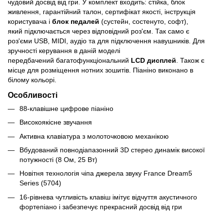
чудовий досвід від гри. У комплект входить: стійка, блок
живлення, гарантійний талон, сертифікат якості, інструкція
користувача і
блок педалей
(сустейн, состенуто, софт),
який підключається через відповідний роз'єм. Так само є
роз'єми USB, MIDI, аудіо та для підключення навушників. Для
зручності керування в даній моделі
передбачений багатофункціональний
LCD дисплей
. Також є
місце для розміщення нотних зошитів. Піаніно виконано в
білому кольорі.
Особливості
88-клавішне цифрове піаніно
Високоякісне звучання
Активна клавіатура з молоточковою механікою
Вбудований повнодіапазонний 3D стерео динамік високої
потужності (8 Ом, 25 Вт)
Новітня технологія чіпа джерела звуку France Dream5
Series (5704)
16-рівнева чутливість клавіш імітує відчуття акустичного
фортепіано і забезпечує прекрасний досвід від гри