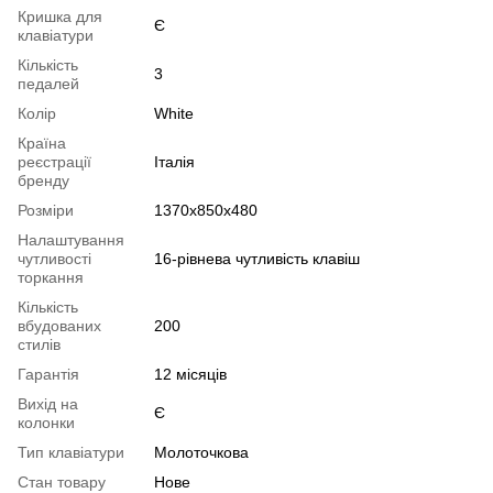
Кришка для
Є
клавіатури
Кількість
3
педалей
Колір
White
Країна
реєстрації
Італія
бренду
Розміри
1370x850x480
Налаштування
чутливості
16-рівнева чутливість клавіш
торкання
Кількість
вбудованих
200
стилів
Гарантія
12 місяців
Вихід на
Є
колонки
Тип клавіатури
Молоточкова
Стан товару
Нове