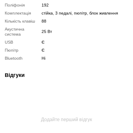
Поліфонія
192
Комплектація
стійка, 3 педалі, пюпітр, блок живлення
Кількість клавіш
88
Акустична
25 Вт
система
USB
Є
Пюпітр
Є
Bluetooth
Ні
Відгуки
Додайте перший відгук