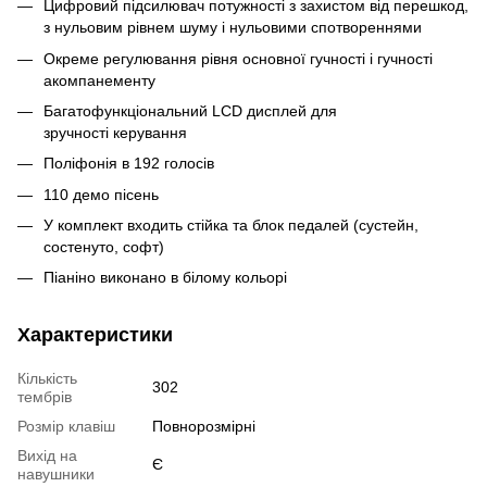
Цифровий підсилювач потужності з захистом від перешкод,
з нульовим рівнем шуму і нульовими спотвореннями
Окреме регулювання рівня основної гучності і гучності
акомпанементу
Багатофункціональний LCD дисплей для
зручності керування
Поліфонія в 192 голосів
110 демо пісень
У комплект входить стійка та блок педалей (сустейн,
состенуто, софт)
Піаніно виконано в білому кольорі
Характеристики
Кількість
302
тембрів
Розмір клавіш
Повнорозмірні
Вихід на
Є
навушники