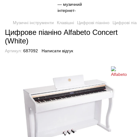
Музичні інструменти
Клавішні
Цифрові піаніно
Цифрові піа
Цифрове піаніно Alfabeto Concert
(White)
Артикул:
687092
Написати відгук