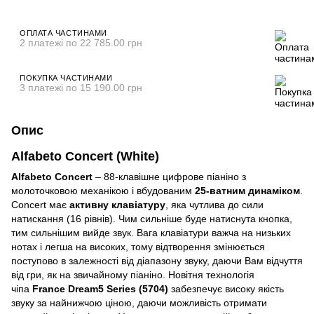
ОПЛАТА ЧАСТИНАМИ
2 платежі по 22 785.00 грн
ПОКУПКА ЧАСТИНАМИ
3 платежі по 15 190.00 грн
Опис
Alfabeto Concert (White)
Alfabeto Concert
– 88-клавішне цифрове піаніно з
молоточковою механікою і вбудованим
25-ватним динаміком
.
Concert має
активну клавіатуру
, яка чутлива до сили
натискання (16 рівнів). Чим сильніше буде натиснута кнопка,
тим сильнішим вийде звук. Вага клавіатури важча на низьких
нотах і легша на високих, тому відтворення змінюється
поступово в залежності від діапазону звуку, даючи Вам відчуття
від гри, як на звичайному піаніно. Новітня технологія
чіпа
France Dream5 Series (5704)
забезпечує високу якість
звуку за найнижчою ціною, даючи можливість отримати