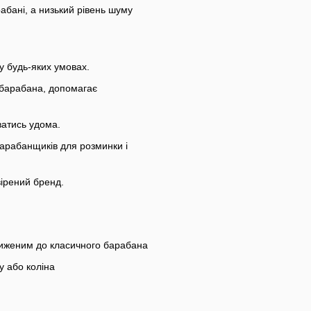
абані, а низький рівень шуму
у будь-яких умовах.
 барабана, допомагає
ватись удома.
 барабанщиків для розминки і
вірений бренд.
ближеним до класичного барабана
у або коліна