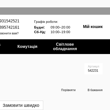
931542521
Графік роботи:
Мій кошик
895742161
Будні:
09:00–20:00
Сб-Нд:
10:00–19:00
звонити вам?
а
Світлове
Комутація
обладнання
Артикул
542231
Порівняти
В бажання
Замовити швидко