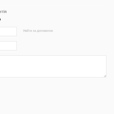
нтія
р
Увійти за допомогою