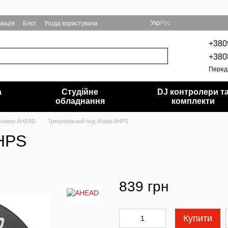
Укр
Рус
мація
Блог
Угода користувача
+380
+380
Перед
а
Студійне
DJ контролери т
обладнання
комплекти
тановки AHEAD
Тренувальний пед Ahead AHPS
HPS
839 грн
Купити