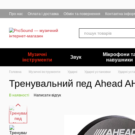
Перейти до основного контенту
Про нас
Оплата і доставка
Обмін та повернення
Контактна інфор
Музичні
Мікрофони т
Звук
інструменти
навушники
Головна
Музичні інструменти
Ударні
Ударні установки
Ударні ус
Тренувальний пед Ahead A
В наявності
Написати відгук