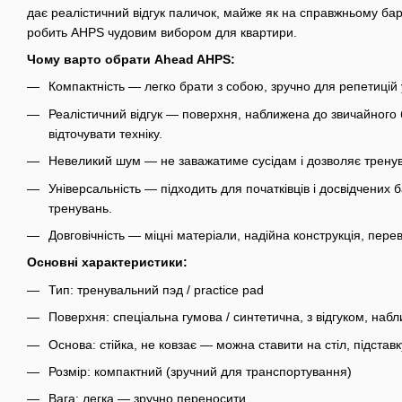
дає реалістичний відгук паличок, майже як на справжньому бар
робить AHPS чудовим вибором для квартири.
Чому варто обрати Ahead AHPS:
Компактність — легко брати з собою, зручно для репетицій 
Реалістичний відгук — поверхня, наближена до звичайного
відточувати техніку.
Невеликий шум — не заважатиме сусідам і дозволяє трену
Універсальність — підходить для початківців і досвідчених
тренувань.
Довговічність — міцні матеріали, надійна конструкція, пере
Основні характеристики:
Тип: тренувальний пэд / practice pad
Поверхня: спеціальна гумова / синтетична, з відгуком, на
Основа: стійка, не ковзає — можна ставити на стіл, підставк
Розмір: компактний (зручний для транспортування)
Вага: легка — зручно переносити