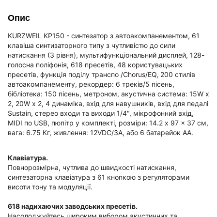
Опис
KURZWEIL KP150 - синтезатор з автоакомпанементом, 61
клавіша синтизаторного типу з чутливістю до сили
натискання (3 рівня), мультифункціональний дисплей, 128-
голосна поліфонія, 618 пресетів, 48 користувацьких
пресетів, функція поділу транспо /Chorus/EQ, 200 стилів
автоакомпанементу, рекордер: 6 треків/5 пісень,
бібліотека: 150 пісень, метроном, акустична система: 15W x
2, 20W x 2, 4 динаміка, вхід для навушників, вхід для педалі
Sustain, стерео входи та виходи 1/4", мікрофонний вхід,
MIDI по USB, пюпітр у комплекті, розміри: 14.2 x 97 x 37 см,
вага: 6.75 Кг, живлення: 12VDC/3A, або 6 батарейок AA.
Клавіатура.
Повнорозмірна, чутлива до швидкості натискання,
синтезаторна клавіатура з 61 кнопкою з регуляторами
висоти тону та модуляції.
618 надихаючих заводських пресетів.
Насолоджуйтесь широким вибором акустичних та