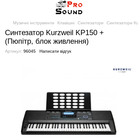
Музичні інструменти
Клавішні
Синтезатори
Синтезатори Ku
Синтезатор Kurzweil KP150 +
(Пюпітр, блок живлення)
Артикул:
96045
Написати відгук