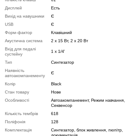
Дисплей
Есть
Вихід на навушники
Є
USB
Є
Форм-фактор
Клавішний
Акустична система
2 х 15 Вт, 2 х 20 Вт
Вхід для педалі
1 x 1/4'
сустейну
Тип
Синтезатор
Наявність
Є
автоакомпанементу
Колір
Black
Стан товару
Нове
Особливості
Автоакомпанемент, Режим навчання,
Секвенсор
Кількість тембрів
618
Поліфонія
128
Комплектація
Синтезатор, блок живлення, пюпітр,
документація