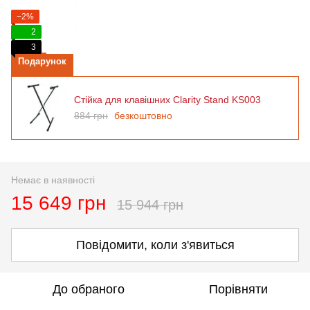
−2%
2
3
Подарунок
Стійка для клавішних Clarity Stand KS003
884 грн
безкоштовно
Немає в наявності
15 649 грн
15 944 грн
Повідомити, коли з'явиться
До обраного
Порівняти