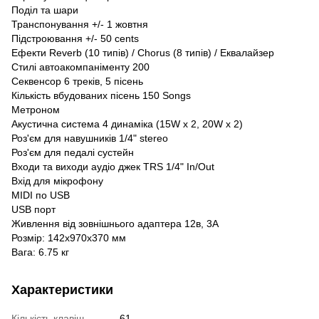
Поділ та шари
Транспонування +/- 1 жовтня
Підстроювання +/- 50 cents
Ефекти Reverb (10 типів) / Chorus (8 типів) / Еквалайзер
Стилі автоакомпаніменту 200
Секвенсор 6 треків, 5 пісень
Кількість вбудованих пісень 150 Songs
Метроном
Акустична система 4 динаміка (15W x 2, 20W x 2)
Роз'єм для навушників 1/4" stereo
Роз'єм для педалі сустейн
Входи та виходи аудіо джек TRS 1/4" In/Out
Вхід для мікрофону
MIDI по USB
USB порт
Живлення від зовнішнього адаптера 12в, 3A
Розмір: 142x970x370 мм
Вага: 6.75 кг
Характеристики
Кількість клавіш
61