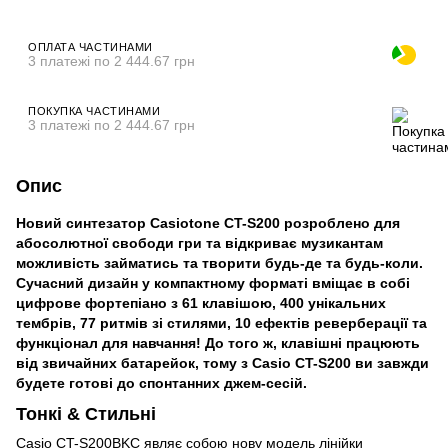
ОПЛАТА ЧАСТИНАМИ
3 платежі по 2 444.67 грн
ПОКУПКА ЧАСТИНАМИ
3 платежі по 2 444.67 грн
Опис
Новий синтезатор Casiotone CT-S200 розроблено для
абосолютної свободи гри та відкриває музикантам
можливість займатись та творити будь-де та будь-коли.
Сучасний дизайн у компактному форматі вміщає в собі
цифрове фортепіано з 61 клавішою, 400 унікальних
тембрів, 77 ритмів зі стилями, 10 ефектів реверберації та
функціонал для навчання! До того ж, клавішні працюють
від звичайних батарейок, тому з Casio CT-S200 ви завжди
будете готові до спонтанних джем-сесій.
Тонкі & Стильні
Casio CT-S200BKC являє собою нову модель лінійки