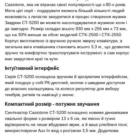
Casiotone, яка не втрачає своєї популярності ще з 80-х років.
Мета цієї серії - подарувати якомога більшій кількості людей
можливість з легкістю зануритися в процес створення музики.
Завдяки CT-S200 ви можете насолоджуватися музикою коли і
де завгодно. Розмір складає всього 930 мм x 256 мм x 73 мм,
що на 30% менше за обсяг моделей CTK-2500 і CTK-2550.
Корпус виготовлено із зручною ручкою зверху клавіатури, а
загальна вага клавішника становить всього 3,3 кг., що дозволяє
зручно та комфортно транспортувати інструмент, а сам корпус
має закруглені краї та кути.
Інтуїтивний інтерфейс
Серія CT-S200 оснащена зручним й зрозумілим інтерфейсом,
який поєднує у собі РК-дисплей, кнопки з швидким доступом
до власних налаштувань та колесо-регулятор для вибору
тембрів, ритмів та навігації у меню.
Компактний розмір - потужне звучання
Синтезатор Casiotone CT-S200 оснащено новими динаміками
овальної форми з розміром 13 x 6 см, які якісно й гучно
відтворюють не лише вбудовані звуки, а й ваші улюблені пісні,
використовуючи Aux In вхід з роз'ємом 3,5 мм. Додаткова