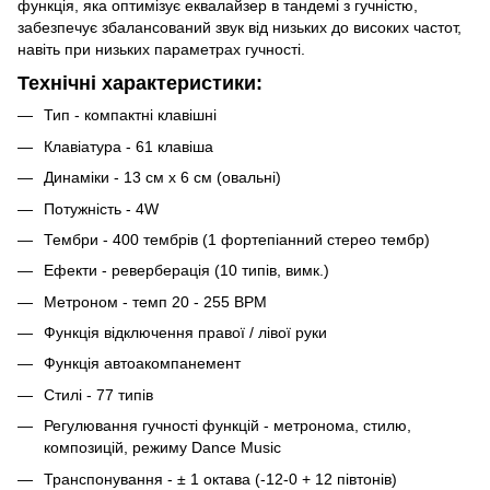
функція, яка оптимізує еквалайзер в тандемі з гучністю,
забезпечує збалансований звук від низьких до високих частот,
навіть при низьких параметрах гучності.
Технічні характеристики:
Тип - компактні клавішні
Клавіатура - 61 клавіша
Динаміки - 13 см х 6 см (овальні)
Потужність - 4W
Тембри - 400 тембрів (1 фортепіанний стерео тембр)
Ефекти - реверберація (10 типів, вимк.)
Метроном - темп 20 - 255 BPM
Функція відключення правої / лівої руки
Функція автоакомпанемент
Стилі - 77 типів
Регулювання гучності функцій - метронома, стилю,
композицій, режиму Dance Music
Транспонування - ± 1 октава (-12-0 + 12 півтонів)