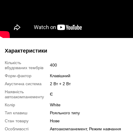
Характеристики
Кількість
400
вбудованих тембрів
Форм-фактор
Клавішний
Акустична система
2 Вт + 2 Вт
Наявність
Є
автоакомпанементу
Колір
White
Тип клавиш
Рояльного типу
Стан товару
Нове
Особливості
Автоакомпанемент, Режим навчання