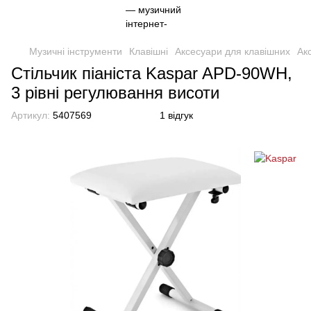
Музичні інструменти
Клавішні
Аксесуари для клавішних
Ак
Стільчик піаніста Kaspar APD-90WH,
3 рівні регулювання висоти
Артикул:
5407569
1 відгук