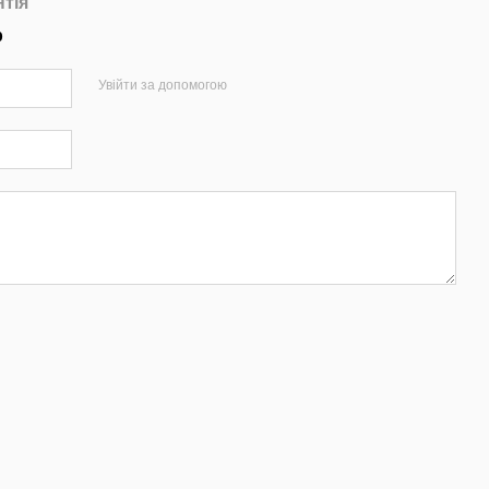
нтія
р
Увійти за допомогою