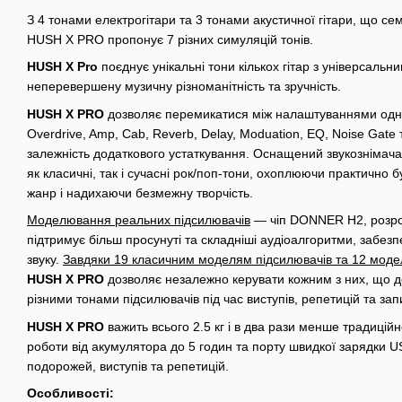
З 4 тонами електрогітари та 3 тонами акустичної гітари, що се
HUSH X PRO пропонує 7 різних симуляцій тонів.
HUSH X Pro
поєднує унікальні тони кількох гітар з універсал
неперевершену музичну різноманітність та зручність.
HUSH X PRO
дозволяє перемикатися між налаштуваннями одн
Overdrive, Amp, Cab, Reverb, Delay, Moduation, EQ, Noise Gate 
залежність додаткового устаткування. Оснащений звукознімачам
як класичні, так і сучасні рок/поп-тони, охоплюючи практично 
жанр і надихаючи безмежну творчість.
Моделювання реальних підсилювачів
— чіп DONNER H2, розроб
підтримує більш просунуті та складніші аудіоалгоритми, забе
звуку.
Завдяки 19 класичним моделям підсилювачів та 12 модел
HUSH X PRO
дозволяє незалежно керувати кожним з них, що д
різними тонами підсилювачів під час виступів, репетицій та зап
HUSH X PRO
важить всього 2.5 кг і в два рази менше традиційн
роботи від акумулятора до 5 годин та порту швидкої зарядки U
подорожей, виступів та репетицій.
Особливості: