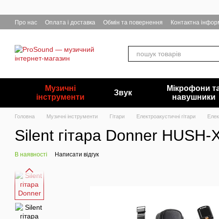
Перейти до основного контенту
Про нас
Оплата і доставка
Обмін та повернення
Контактна інфор
Музичні
Мікрофони т
Звук
інструменти
навушники
Головна
Музичні інструменти
Гітари
Електроакустичні гітари
Елек
Silent гітара Donner HUSH-
В наявності
Написати відгук