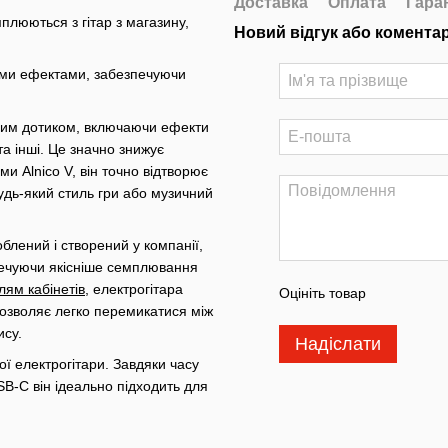
Доставка
Оплата
Гара
мплюються з гітар з магазину,
Новий відгук або комента
ьними ефектами, забезпечуючи
им дотиком, включаючи ефекти
та інші. Це значно знижує
и Alnico V, він точно відтворює
будь-який стиль гри або музичний
лений і створений у компанії,
зпечуючи якісніше семплювання
ям кабінетів
, електрогітара
Оцініть товар
озволяє легко перемикатися між
ису.
Надіслати
ої електрогітари. Завдяки часу
SB-C він ідеально підходить для