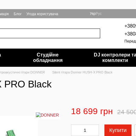
Укр
Рус
мація
Блог
Угода користувача
+380
+380
Перед
а
Студійне
DJ контролери т
обладнання
комплекти
троакустичні гітари DONNER
Silent гітара Donner HUSH-X PRO Black
X PRO Black
18 699 грн
24 50
Купити