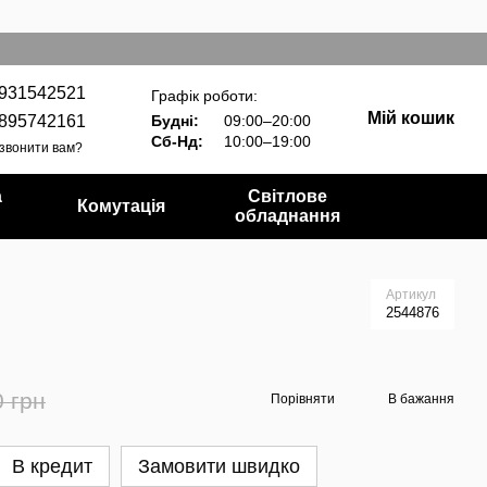
931542521
Графік роботи:
Мій кошик
895742161
Будні:
09:00–20:00
Сб-Нд:
10:00–19:00
звонити вам?
а
Світлове
Комутація
обладнання
Артикул
2544876
0 грн
Порівняти
В бажання
В кредит
Замовити швидко