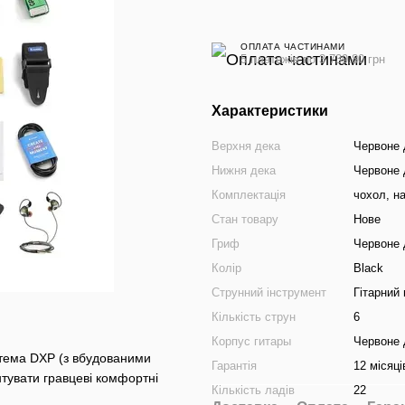
ОПЛАТА ЧАСТИНАМИ
5 платежів по 3 739.80 грн
Характеристики
Верхня дека
Червоне 
Нижня дека
Червоне 
Комплектація
чохол, н
Стан товару
Нове
Гриф
Червоне 
Колір
Black
Струнний інструмент
Гітарний 
Кількість струн
6
Корпус гитары
Червоне 
стема DXP (з вбудованими
Гарантія
12 місяці
тувати гравцеві комфортні
Кількість ладів
22