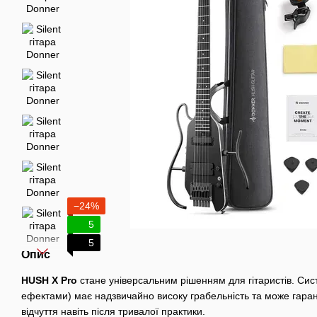
−24%
5
5
Опис
HUSH X Pro
стане універсальним рішенням для гітаристів. Си
ефектами) має надзвичайно високу грабельність та може гаран
відчуття навіть після тривалої практики.