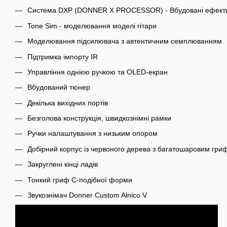
Система DXP (DONNER X PROCESSOR) - Вбудовані ефект
Tone Sim - моделювання моделі гітари
Моделювання підсилювача з автентичним семплюванням
Підтримка імпорту IR
Управління однією ручкою та OLED-екран
Вбудований тюнер
Декілька вихідних портів
Безголова конструкція, швидкознімні рамки
Ручки налаштування з низьким опором
Добірний корпус із червоного дерева з багатошаровим гри
Закруглені кінці ладів
Тонкий гриф C-подібної форми
Звукознімач Donner Custom Alnico V