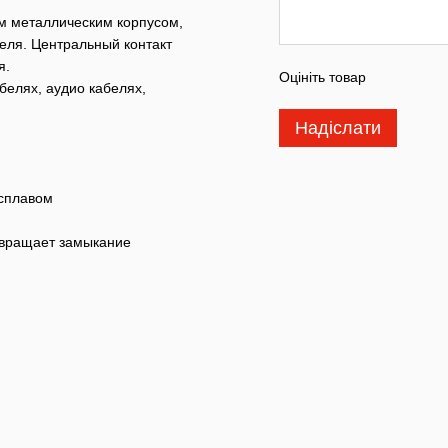
м металлическим корпусом,
еля. Центральный контакт
я.
Оцініть товар
белях, аудио кабелях,
Надіслати
 сплавом
твращает замыкание