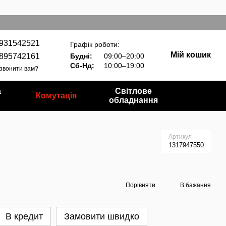
931542521
Графік роботи:
Мій кошик
895742161
Будні:
09:00–20:00
Сб-Нд:
10:00–19:00
звонити вам?
а
Світлове
Комутація
обладнання
Артикул
1317947550
Порівняти
В бажання
В кредит
Замовити швидко