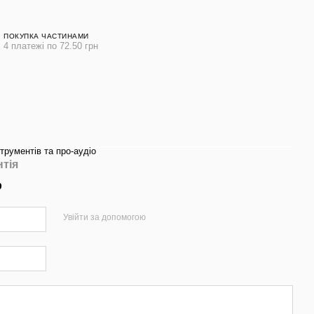
ПОКУПКА ЧАСТИНАМИ
4 платежі по 72.50 грн
трументів та про-аудіо
нтія
р
Увійти за допомогою