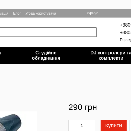
Укр
Рус
мація
Блог
Угода користувача
+380
+380
Перед
а
Студійне
DJ контролери т
обладнання
комплекти
290 грн
Купити