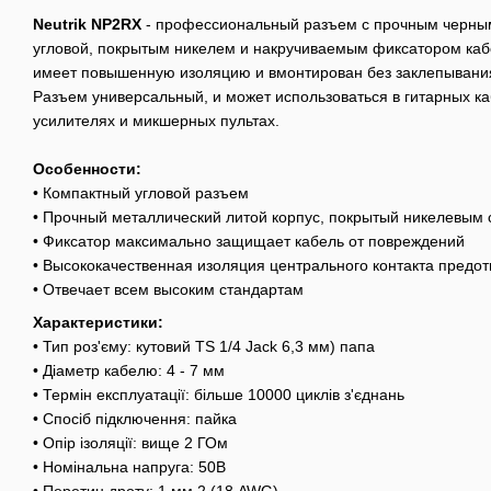
Neutrik NP2RX
- профессиональный разъем с прочным черны
угловой, покрытым никелем и накручиваемым фиксатором каб
имеет повышенную изоляцию и вмонтирован без заклепывани
Разъем универсальный, и может использоваться в гитарных ка
усилителях и микшерных пультах.
Особенности:
• Компактный угловой разъем
• Прочный металлический литой корпус, покрытый никелевым
• Фиксатор максимально защищает кабель от повреждений
• Высококачественная изоляция центрального контакта предо
• Отвечает всем высоким стандартам
Характеристики:
• Тип роз'єму: кутовий TS 1/4 Jack 6,3 мм) папа
• Діаметр кабелю: 4 - 7 мм
• Термін експлуатації: більше 10000 циклів з'єднань
• Спосіб підключення: пайка
• Опір ізоляції: вище 2 ГОм
• Номінальна напруга: 50В