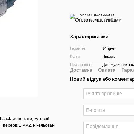
ОПЛАТА ЧАСТИНАМИ
4 платежі по 72.50 грн
Характеристики
Гарантія
14 дней
Колір
Никель
Призначення
Для музичних інс
Доставка
Оплата
Гара
Новий відгук або комента
 Jack моно тато, кутовий,
, переріз 1 мм2, нікельовані