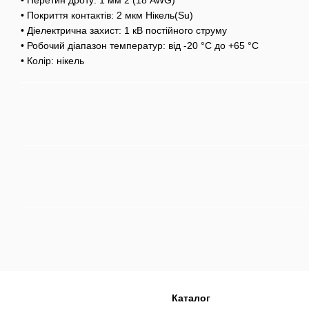
• Перетин дроту: 1 мм 2 (18 AWG)
• Покриття контактів: 2 мкм Нікель(Su)
• Діелектрична захист: 1 кВ постійного струму
• Робочий діапазон температур: від -20 °C до +65 °C
• Колір: нікель
Каталог