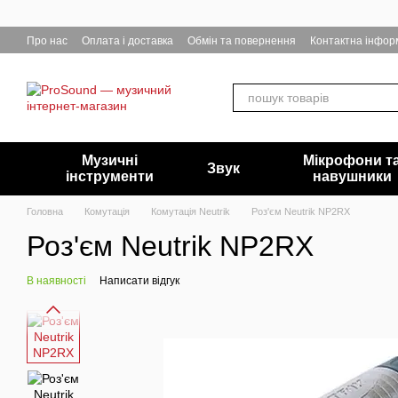
Перейти до основного контенту
Про нас
Оплата і доставка
Обмін та повернення
Контактна інфор
Музичні
Мікрофони т
Звук
інструменти
навушники
Головна
Комутація
Комутація Neutrik
Роз'єм Neutrik NP2RX
Роз'єм Neutrik NP2RX
В наявності
Написати відгук