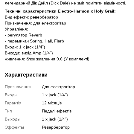
легендарний Дік Дейл (Dick Dale) не зміг помітити відмінності.
Технічні характеристики Electro-Harmonix Holy Grail:
Вид ефекти: ревербератор
Призначення: для електрогітар
Управління:
- регулятор Reverb
- перемикач Spring, Hall, Flerb
Входи: 1 x jack (1/4")
Виходи: вихід Amp (1/4")
живлення: блок живлення 9.6 (У комплекті)
Характеристики
Призначення
Для електрогітар
Входы
1 х jack (1/4")
Гарантія
12 місяців
Тип
Педалі ефектів
Выходы
1 х jack (1/4")
Эффекты
Ревербератор