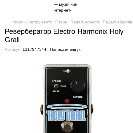
Музичні інструменти
Гітари
Педалі ефектів
Педалі ефектів
Ревербератор Electro-Harmonix Holy
Grail
Артикул:
1317947344
Написати відгук