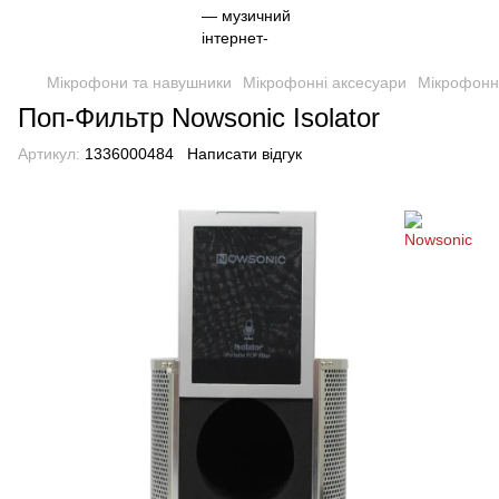
Мікрофони та навушники
Мікрофонні аксесуари
Мікрофонн
Поп-Фильтр Nowsonic Isolator
Артикул:
1336000484
Написати відгук