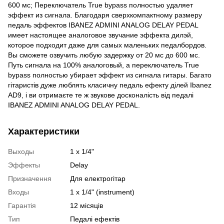
600 мс; Переключатель True bypass полностью удаляет
эффект из сигнала. Благодаря сверхкомпактному размеру
педаль эффектов IBANEZ ADMINI ANALOG DELAY PEDAL
имеет настоящее аналоговое звучание эффекта дилэй,
которое подходит даже для самых маленьких педалбордов.
Вы сможете озвучить любую задержку от 20 мс до 600 мс.
Путь сигнала на 100% аналоговый, а переключатель True
bypass полностью убирает эффект из сигнала гитары. Багато
гітаристів дуже люблять класичну педаль ефекту ділей Ibanez
AD9, і ви отримаєте те ж звукове досконалість від педалі
IBANEZ ADMINI ANALOG DELAY PEDAL.
Характеристики
Выходы
1 x 1/4"
Эффекты
Delay
Призначення
Для електрогітар
Входы
1 x 1/4" (instrument)
Гарантія
12 місяців
Тип
Педалі ефектів