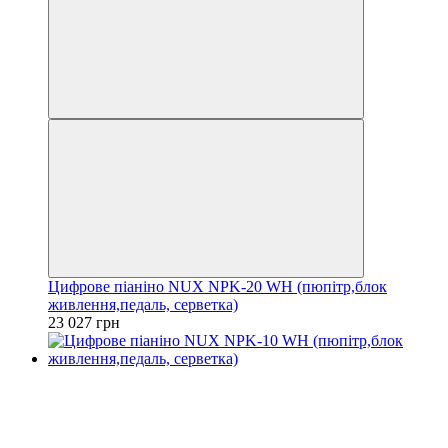
Цифрове піаніно NUX NPK-20 WH (пюпітр,блок
живлення,педаль, серветка)
23 027 грн