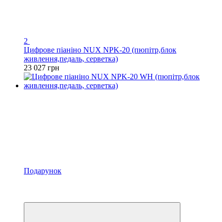
2
Цифрове піаніно NUX NPK-20 (пюпітр,блок
живлення,педаль, серветка)
23 027 грн
Подарунок
Хіт
4
4