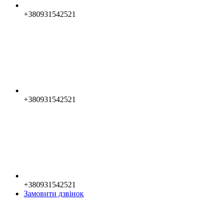
+380931542521
+380931542521
+380931542521
Замовити дзвінок