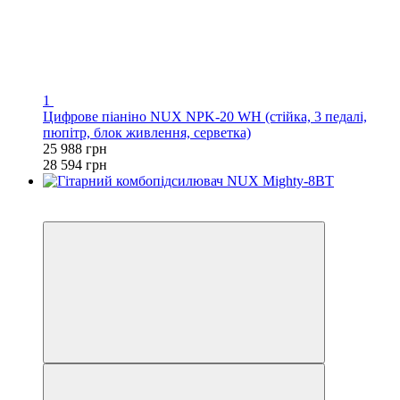
1
Цифрове піаніно NUX NPK-20 WH (стійка, 3 педалі,
пюпітр, блок живлення, серветка)
25 988 грн
28 594 грн
4
4