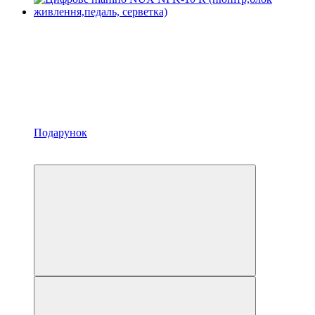
Подарунок
Хіт
−3%