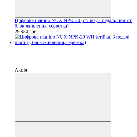
Цифрове піаніно NUX NPK-20 (стійка, 3 педалі, пюпітр,
блок живлення, серветка)
29 980 грн
Хіт
−9%
4
4
Акція