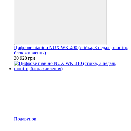
Цифрове піаніно NUX WK-400 (стійка, 3 педалі, пюпітр,
блок живлення)
30 928 грн
Подарунок
4
4