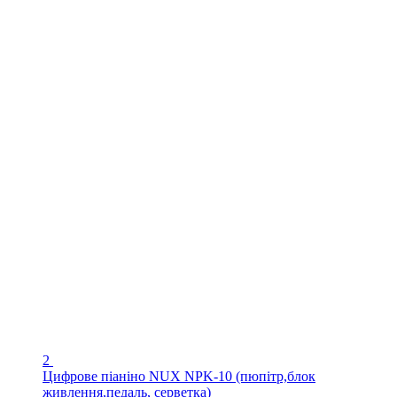
2
Цифрове піаніно NUX NPK-10 (пюпітр,блок
живлення,педаль, серветка)