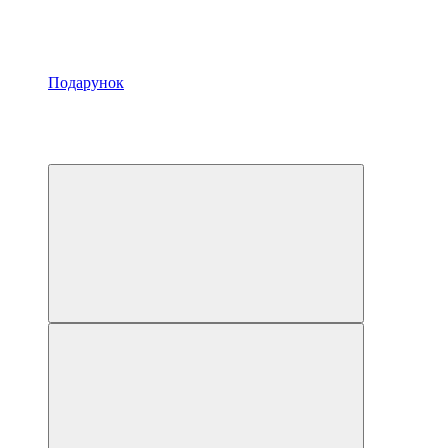
Подарунок
Хіт
−3%
4
4