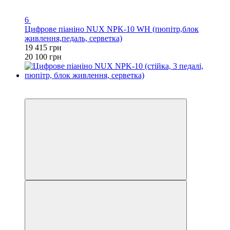
6
Цифрове піаніно NUX NPK-10 WH (пюпітр,блок
живлення,педаль, серветка)
19 415 грн
20 100 грн
4
4