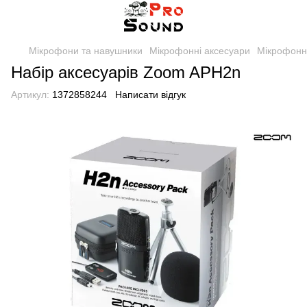
Мікрофони та навушники
Мікрофонні аксесуари
Мікрофонн
Набір аксесуарів Zoom APH2n
Артикул:
1372858244
Написати відгук