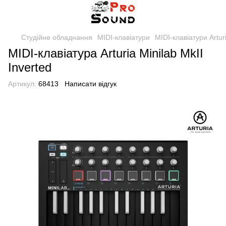
Студійне обладнання
MIDI-клавіатури
MIDI-клавіатури Artur
MIDI-клавіатура Arturia Minilab MkII
Inverted
Артикул:
68413
Написати відгук