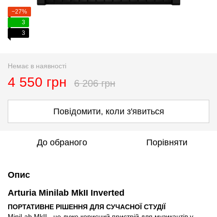
−27%
3
3
Немає в наявності
4 550 грн
6 206 грн
Повідомити, коли з'явиться
До обраного
Порівняти
Опис
Arturia Minilab MkII Inverted
ПОРТАТИВНЕ РІШЕННЯ ДЛЯ СУЧАСНОЇ СТУДІЇ
MiniLab MkII - це дуже корисний пристрій для музикантів у