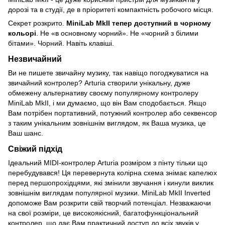
дорозі та в студії, де в пріоритеті компактність робочого місця.
Секрет розкрито.
MiniLab MkII тепер доступний в чорному
кольорі
. Не «в основному чорний». Не «чорний з білими
бітами». Чорний. Навіть клавіші.
Незвичайний
Ви не пишете звичайну музику, так навіщо погоджуватися на
звичайний контролер? Arturia створили унікальну, дуже
обмежену альтернативу своєму популярному контролеру
MiniLab MkII, і ми думаємо, що він Вам сподобається. Якщо
Вам потрібен портативний, потужний контролер або секвенсор
з таким унікальним зовнішнім виглядом, як Ваша музика, це
Ваш шанс.
Свіжий підхід
Ідеальний MIDI-контролер Arturia розміром з пінту тільки що
перебудувався! Ця перевернута колірна схема знімає капелюх
перед першопрохідцями, які змінили звучання і кинули виклик
зовнішнім виглядам популярної музики. MiniLab MkII Inverted
допоможе Вам розкрити свій творчий потенціал. Незважаючи
на свої розміри, це високоякісний, багатофункціональний
контролер, що дає Вам практичний доступ до всіх звуків у