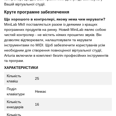
Вашій віртуальної студії.
Круте програмне забезпечення
Що хорошого в контролері, якому нема чим керувати?
MiniLab MkII поставляється разом із деякими з кращих
програмних продуктів на ринку. Новий MiniLab являє собою
чистий контролер - не містить ніяких прошитих звуків. Він
дозволяє відтворювати, налаштовувати та керувати
інструментами по MIDI. Щоб забезпечити користувачів усім
необхідним для створення повноцінної віртуальної студії,
Arturia включили в комплект безліч професійних інструментів
та програм.
ХАРАКТЕРИСТИКИ
Кількість
25
клавіш
Поділ
Немає
клавіатури
Кількість
16
енкодерів
Кількість