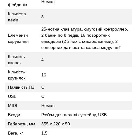
Немає
фейдерів
Кількістів
8
педів
25-нотна клавіатура, смуговий контроллер,
Елементи
2 банки по 8 педів, 16 поворотних
керування
енкодерів (2 з них є клікабельними), 2
сенсорних датчика та колеса модуляції
Кількість
4
кнопок
Кількість
16
крутилок
Наявність ПЗ
Є
USB
Є
MIDI
Немає
Входи
Роз'єм для педалі сустейну, USB
Габарити, мм
355 x 220 x 50
Вага, кг
1,5