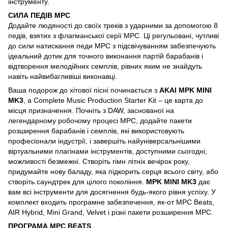
інструменту.
СИЛА ПЕДІВ MPC
Додайте людяності до своїх треків з ударними за допомогою 8
педів, взятих з флагманської серії MPC. Ці регульовані, чутливі
до сили натискання педи MPC з підсвічуванням забезпечують
ідеальний дотик для точного виконання партій барабанів і
відтворення мелодійних семплів, рівних яким не знайдуть
навіть найвибагливіші виконавці.
Ваша подорож до хітової пісні починається з
AKAI MPK MINI
MK3
, а Complete Music Production Starter Kit – це карта до
місця призначення. Почніть з DAW, заснованої на
легендарному робочому процесі MPC, додайте пакети
розширення барабанів і семплів, які використовують
професіонали індустрії, і завершіть найуніверсальнішими
віртуальними плагінами інструментів, доступними сьогодні;
можливості безмежні. Створіть гімн літніх вечірок року,
придумайте нову баладу, яка підкорить серця всього світу, або
створіть саундтрек для цілого покоління.
MPK MINI MK3
дає
вам всі інструменти для досягнення будь-якого рівня успіху. У
комплект входить програмне забезпечення, як-от MPC Beats,
AIR Hybrid, Mini Grand, Velvet і різні пакети розширення MPC.
ПРОГРАМА MPC BEATS