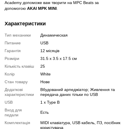
Academy допоможе вам творити на MPC Beats за
допомогою
AKAI MPK MINI
.
Характеристики
Тип механики
Динамическая
Питание
USB
Гарантія
12 місяців
Розміри
31.5 x 3.5 x 17.5 см
Кількість клавіш
25
Колір
White
Стан товару
Нове
Додаткові
Вбудований арпеджіатор; Живлення та
характеристики
передача даних тільки по USB
USB
1 x Type B
Вход для
Есть
педали
Комплектація
MIDI клавіатура, USB кабель, ПЗ, посібник
користувача