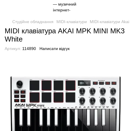
Студійне обладнання
MIDI-клавіатури
MIDI-клавіатури Akai
MIDI клавіатура AKAI MPK MINI MK3
White
Артикул:
114890
Написати відгук