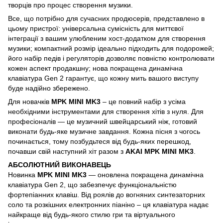
творців про процес створення музики.
Все, що потрібно для сучасних продюсерів, представлено в
цьому пристрої: універсальна сумісність для миттєвої
інтеграції з вашим улюбленим хост-додатком для створення
музики; компактний розмір ідеально підходить для подорожей;
його набір педів і регуляторів дозволяє повністю контролювати
кожен аспект продакшну; нова покращена динамічна
клавіатура Gen 2 гарантує, що кожну мить вашого виступу
буде надійно збережено.
Для новачків
MPK MINI MK3
– це повний набір з усіма
необхідними інструментами для створення хітів з нуля. Для
професіоналів — це музичний швейцарський ніж, готовий
виконати будь-яке музичне завдання. Кожна пісня з чогось
починається, тому позбудьтеся від будь-яких перешкод,
почавши свій наступний хіт разом з
AKAI MPK MINI MK3
.
АБСОЛЮТНИЙ ВИКОНАВЕЦЬ
Новинка
MPK MINI MK3
— оновлена покращена динамічна
клавіатура Gen 2, що забезпечує функціональністю
фортепіанних клавіш. Від роялів до вогняних синтезаторних
соло та розкішних електронних піаніно – ця клавіатура надає
найкраще від будь-якого стилю гри та віртуального