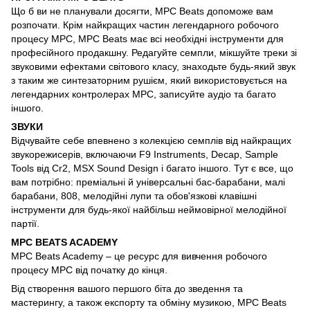
Що б ви не планували досягти, MPC Beats допоможе вам
розпочати. Крім найкращих частин легендарного робочого
процесу MPC, MPC Beats має всі необхідні інструменти для
професійного продакшну. Редагуйте семпли, мікшуйте треки зі
звуковими ефектами світового класу, знаходьте будь-який звук
з таким же синтезаторним рушієм, який використовується на
легендарних контролерах MPC, записуйте аудіо та багато
іншого.
ЗВУКИ
Відчувайте себе впевнено з колекцією семплів від найкращих
звукорежисерів, включаючи F9 Instruments, Decap, Sample
Tools від Cr2, MSX Sound Design і багато іншого. Тут є все, що
вам потрібно: преміальні й універсальні бас-барабани, малі
барабани, 808, мелодійні лупи та обов'язкові клавішні
інструменти для будь-якої найбільш неймовірної мелодійної
партії.
MPC BEATS ACADEMY
MPC Beats Academy – це ресурс для вивчення робочого
процесу MPC від початку до кінця.
Від створення вашого першого біта до зведення та
мастерингу, а також експорту та обміну музикою, MPC Beats