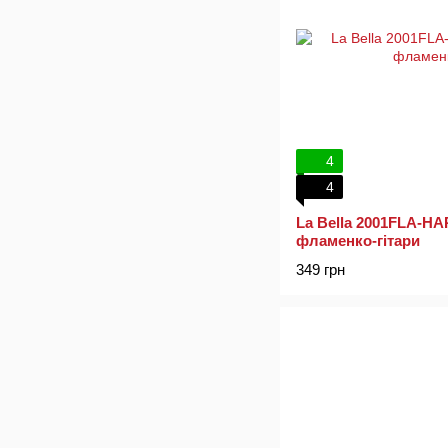
4
4
La Bella 2001FLA-H
фламенко-гітари
349 грн