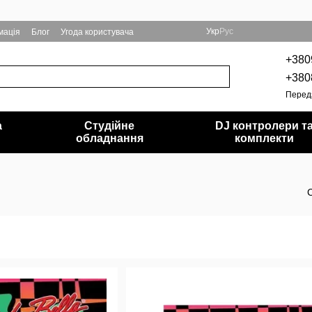
Укр
Рус
мація
Блог
Угода користувача
+380
+380
Перед
а
Студійне
DJ контролери т
обладнання
комплекти