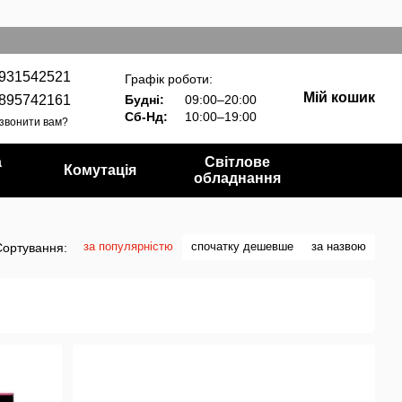
931542521
Графік роботи:
Мій кошик
895742161
Будні:
09:00–20:00
Сб-Нд:
10:00–19:00
звонити вам?
а
Світлове
Комутація
обладнання
за популярністю
спочатку дешевше
за назвою
Сортування: