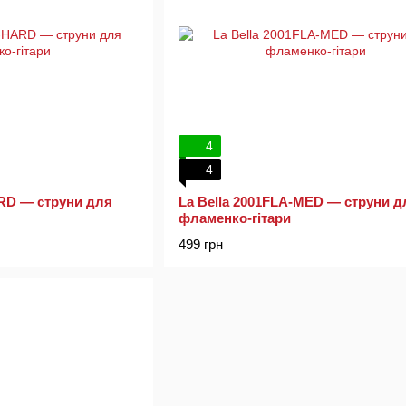
4
4
ARD — струни для
La Bella 2001FLA-MED — струни д
фламенко-гітари
499 грн