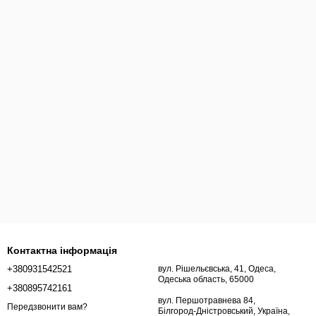
Контактна інформація
+380931542521
вул. Рішельєвська, 41, Одеса,
Одеська область, 65000
+380895742161
вул. Першотравнева 84,
Передзвонити вам?
Білгород-Дністровський, Україна,