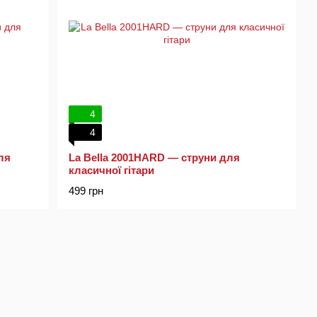
4
4
ля
La Bella 2001HARD — струни для
класичної гітари
499 грн