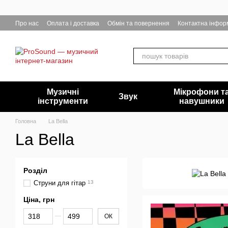
Перейти до основного контенту
Про нас
Оплата і доставка
Обмін та повернення
Контактна інфор
Музичні
Мікрофони т
Звук
інструменти
навушники
Головна
La Bella
La Bella
Розділ
Струни для гітар
13
Ціна, грн
Від Ціна, грн
До Ціна, грн
ОК