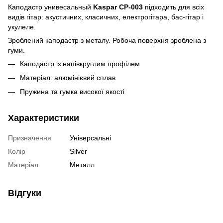
Каподастр унивесальный
Kaspar CP-003
підходить для всіх
видів гітар: акустичних, класичних, електрогітара, бас-гітар і
укулеле.
Зроблений каподастр з металу. Робоча поверхня зроблена з
гуми.
Каподастр із напівкруглим профілем
Матеріал: алюмінієвий сплав
Пружина та гумка високої якості
Характеристики
Призначення
Універсальні
Колір
Silver
Матеріал
Металл
Відгуки