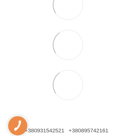
+380931542521
+380895742161