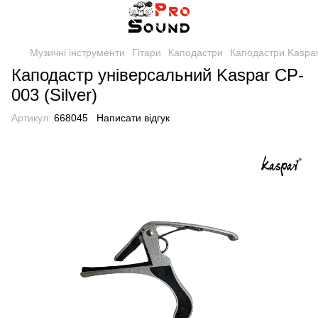
Музичні інструменти
Гітари
Каподастри
Каподастри Kaspa
Каподастр універсальний Kaspar CP-
003 (Silver)
Артикул:
668045
Написати відгук