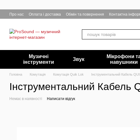
Перейти до основного контенту
Про нас
Оплата і доставка
Обмін та повернення
Контактна інфор
Музичні
Мікрофони т
Звук
інструменти
навушники
Головна
Комутація
Комутація Quik Lok
Інструментальний Кабель QUI
Інструментальний Кабель 
Немає в наявності
Написати відгук