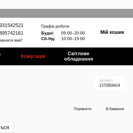
931542521
Графік роботи:
Мій кошик
895742161
Будні:
09:00–20:00
Сб-Нд:
10:00–19:00
звонити вам?
а
Світлове
Комутація
обладнання
Артикул
1372859419
Порівняти
В бажання
ться