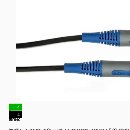
4
4
Опис
Італійська компанія Quik Lok є складовою частиною EKO Music 