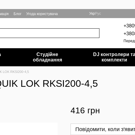
Укр
Рус
мація
Блог
Угода користувача
+380
+380
Перед
а
Студійне
DJ контролери т
обладнання
комплекти
K LOK RKSI200-4,5
QUIK LOK RKSI200-4,5
416 грн
Повідомити, коли з'яви