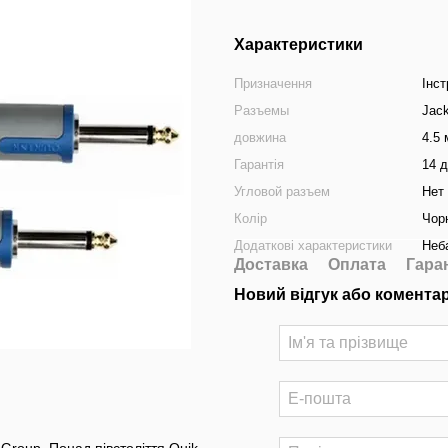
Характеристики
Призначення
Інс
Разъемы
Jack
довжина
4.5 
Гарантія
14 
Угловой разъем
Нет
Колір
Чор
Додаткові характеристики
Неб
Доставка
Оплата
Гара
Новий відгук або комента
Group. Понад півстоліття Quik