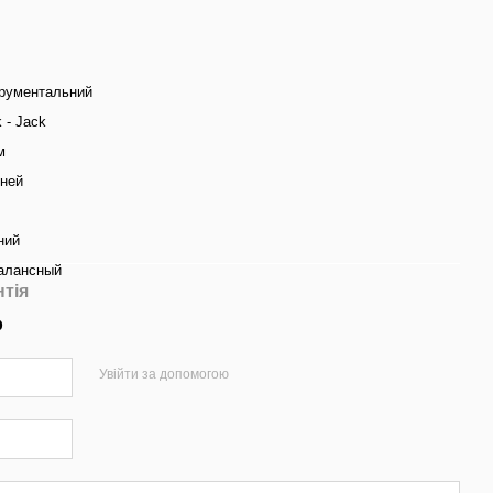
трументальний
 - Jack
м
дней
ний
алансный
нтія
р
Увійти за допомогою