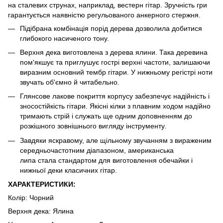
на сталевих струнах, наприклад, вестерн гітар. Зручність гри
гарантується наявністю регульованого анкерного стержня.
Підібрана комбінація порід дерева дозволила добитися
глибокого насиченого тону.
Верхня дека виготовлена з дерева ялини. Така деревина
пом'якшує та приглушує гострі верхні частоти, залишаючи
виразним основний тембр гітари. У нижньому регістрі ноти
звучать об'ємно й читабельно.
Глянсове лакове покриття корпусу забезпечує надійність і
зносостійкість гітари. Якісні кілки з плавним ходом надійно
тримають стрій і служать ще одним доповненням до
розкішного зовнішнього вигляду інструменту.
Завдяки яскравому, але щільному звучанням з вираженим
середньочастотним діапазоном, американська
липа стала стандартом для виготовлення обечайки і
нижньої деки класичних гітар.
ХАРАКТЕРИСТИКИ:
Колір: Чорний
Верхня дека: Ялина