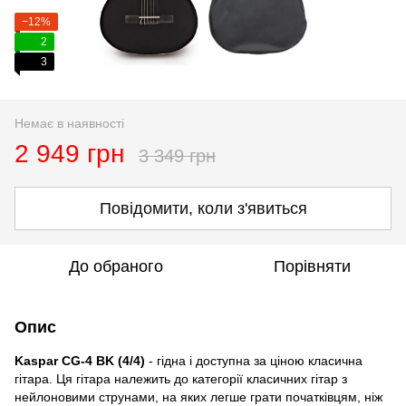
−12%
2
3
Немає в наявності
2 949 грн
3 349 грн
Повідомити, коли з'явиться
До обраного
Порівняти
Опис
Kaspar CG-4 BK (4/4)
- гідна і доступна за ціною класична
гітара. Ця гітара належить до категорії класичних гітар з
нейлоновими струнами, на яких легше грати початківцям, ніж