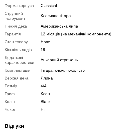
Форма корпуса
Classical
Струнний
Класична гітара
інструмент
Нижня дека
Американська липа
Гарантія
12 місяців (на механічні компоненти)
Стан товару
Нове
Кількість ладів
19
Додаткові
Анкерний стрижень
характеристики
Комплектація
Гітара, ключ, чохол,стр
Верхня дека
Ялина
Розмір
4/4
Гриф
Клен
Колір
Black
Чехол
Ні
Відгуки