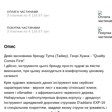
ОПЛАТА ЧАСТИНАМИ
3 платежі по 4 116.67 грн
ПОКУПКА ЧАСТИНАМИ
3 платежі по 4 116.67 грн
Опис
Девіз засновника бренду Tyma (Тайму), Генрі Хуана - "Quality
Comes First".
І дійсно, інструменти цього бренду просто чудові за якістю
виконання, при цьому знаходяться в комфортному ціновому
сегменті.
Крім чудових зовнішніх даних інструмент має серйозні
характеристики - верхня лист з масиву сітхінської ялини,
нижня і обичайки - з африканського червоного дерева.
Найзручніша і найпопулярніша форма корпусу – дредноут.
Інструмент заряджений дорогими струнами D'addario EXP-16
зі спеціальним покриттям, завдяки якому струни не іржавіють і