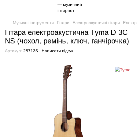
Музичні інструменти
Гітари
Електроакустичні гітари
Електр
Гітара електроакустична Tyma D-3C
NS (чохол, ремінь, ключ, ганчірочка)
Артикул:
287135
Написати відгук