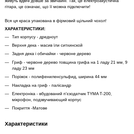
живуть вдвічі довше за звичайні. Так, це електроакустична
гітара, це означає, що її можна підключити!
Вся ця краса упакована в фірмовий щільний чохол!
ХАРАКТЕРИСТИКИ:
Тип корпусу - дредноут
Верхня дека - масив їли ситхинской
Задня дека і обичайки - червоне дерево
Гриф - червоне дерево товщина грифа на 1 ладу 21 мм, 9
ладу 23 мм
Поріжок - полифениленсульфид, ширина 44 мм
Накладка на гриф - палісандр
Електроніка - вбудований п'єзодатчик TYMA T-200,
мікрофон, подзвучивающий корпус
Покриття -Матове
Характеристики