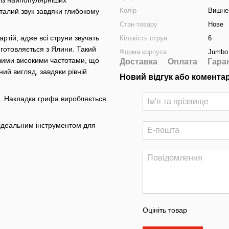
Колір
Вишне
а талий звук завдяки глибокому
Стан товару
Нове
тій, адже всі струни звучать
Кількість струн
6
иготовляється з Ялини. Такий
Форма корпуса
Jumbo
вими високими частотами, що
Доставка
Оплата
Гара
ий вигляд, завдяки рівній
Новий відгук або комента
н. Накладка грифа виробляється
ідеальним інструментом для
Оцініть товар