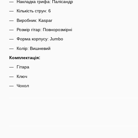
Накладка грифа: Палісандр
Кількість струн: 6
Виробник: Kaspar
Розмір гітар: Повнорозмірні
Форма корпусу: Jumbo
Колір: Вишневий
Комплектація:
Гітара
Ключ
Чохол