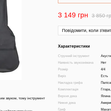
3 149 грн
3 850 г
Повідомити, коли з'яви
Характеристики
Струнний інструмент
Акусти
Наявність звукознімача
Нет
Розмір
4/4
Виріз
Есть
Накладка грифа
Паліс
Комплектація
Гітара
Верхня дека
Ялина
ним звуком, тому інструмент
Нижня дека
Амери
Гриф
Махаг
м із найпопулярніших