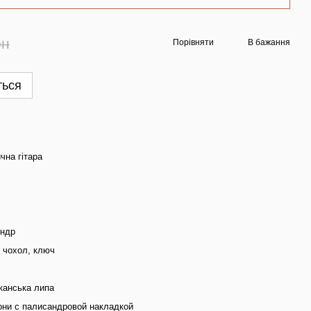
рн
Порівняти
В бажання
ться
чна гітара
андр
, чохол, ключ
канська липа
они с палисандровой накладкой