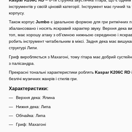
інструментів у своїй ціновій категорії. Інструмент має гучний т
корпусу.
Також корпус
Jumbo
є ідеальною формою для гри ритмічних пар
збалансовано і носять яскравий характер звуку. Верхня дека в
топ, має хорошу атаку з об'ємною нижньою серединою і яскра
робить інструмент читабельним в міксі. Задня дека має вишукан
структурі Липи.
Гриф виробляється з Махагоні, тому гітара має добрий сустей
з палісандра.
Прекрасні тональні характеристики роблять
Kaspar K206C RD
безлічі музичних жанрів і стилів гри.
Характеристики:
Верхня дека: Ялина
Нижня дека: Липа
Обічайка: Липа
Гриф: Махагоні