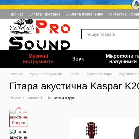
Перейти до основного контенту
Про нас
Оплата і доставка
Обмін та повернення
Контактна інфор
Музичні
Мікрофони т
Звук
інструменти
навушники
Головна
Музичні інструменти
Гітари
Акустичні гітари
Акустичні гі
Гітара акустична Kaspar K
Немає в наявності
Написати відгук