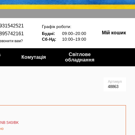
931542521
Графік роботи:
Мій кошик
895742161
Будні:
09:00–20:00
Сб-Нд:
10:00–19:00
звонити вам?
а
Світлове
Комутація
обладнання
Артикул
48863
CNB S40/BK
но