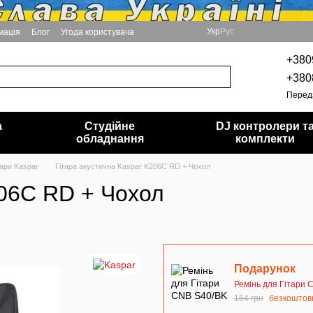
Укр
Рус
мація
Блог
Угода користувача
+380
+380
Перед
а
Студійне
DJ контролери т
обладнання
комплекти
тари Kaspar
Гітара акустична Kaspar K206C RD + Чохол
206C RD + Чохол
Подарунок
Ремінь для Гітари 
164 грн
безкоштов