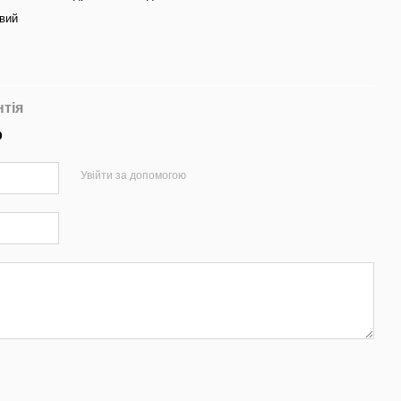
вий
нтія
р
Увійти за допомогою