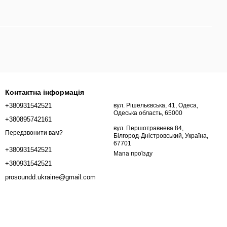
Контактна інформація
+380931542521
вул. Рішельєвська, 41, Одеса,
Одеська область, 65000
+380895742161
вул. Першотравнева 84,
Передзвонити вам?
Білгород-Дністровський, Україна,
67701
+380931542521
Мапа проїзду
+380931542521
prosoundd.ukraine@gmail.com