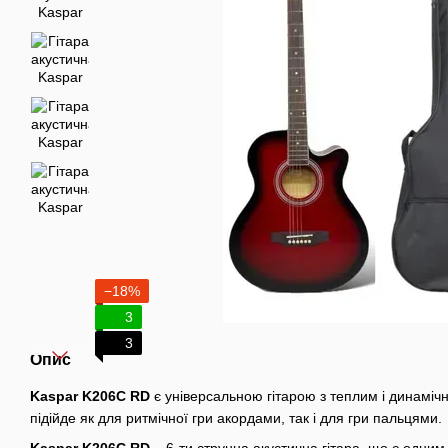
−18%
3
3
Опис
Kaspar K206C RD
є універсальною гітарою з теплим і динаміч
підійде як для ритмічної гри акордами, так і для гри пальцями.
Kaspar K206C RD
– 6-ти струнна акустична гітара, що є одни