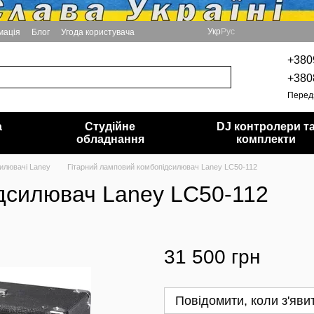
Укр
Рус
мація
Блог
Угода користувача
+380
+380
Перед
а
Студійне
DJ контролери т
обладнання
комплекти
илювачі Laney
Гітарний ламповий комбопідсилювач Laney LC50-112
дсилювач Laney LC50-112
31 500 грн
Повідомити, коли з'яви