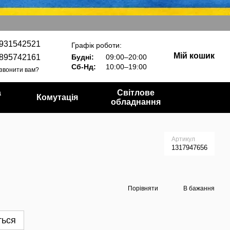
931542521
Графік роботи:
Мій кошик
895742161
Будні:
09:00–20:00
Сб-Нд:
10:00–19:00
звонити вам?
а
Світлове
Комутація
обладнання
Артикул
1317947656
Порівняти
В бажання
ться