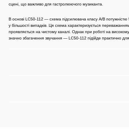
сцені, що важливо для гастролюючого музиканта.
В основі LC50-112 — схема підсилювача класу А/В потужністю 5
у більшості випадків. Ця схема характеризується переважанням
проявляється на чистому каналі. Однак при роботі на високому 
значно збагачення звучання — LC50-112 підійде практично для 