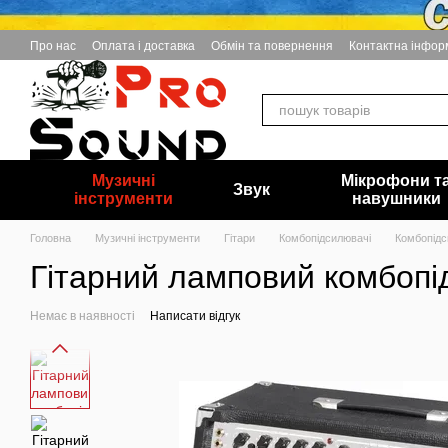
Перейти до основного контенту
Про нас
Оплата і доставка
Обмін та повернення
Контактна інфор
Музичні
Мікрофони т
Звук
інструменти
навушники
Головна
Музичні інструменти
Гітари
Комбопідсилювачі
Комбопідс
Гітарний ламповий комбопі
Немає в наявності
Написати відгук