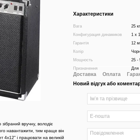
Характеристики
Вага
25 к
Конфигурация динамиков
1 x 
Гарантія
12 м
Колір
Чор
Мощность
25 -
Призначення
Для 
Доставка
Оплата
Гара
Новий відгук або комента
 зібраний вручну, володіє
го навантажити, тим краще він
т 4х12" і працювати на великій