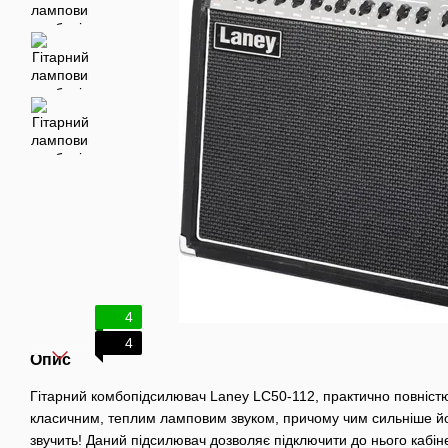
4
4
Опис
Гітарний комбопідсилювач Laney LC50-112, практично повністю
класичним, теплим ламповим звуком, причому чим сильніше йо
звучить! Даний підсилювач дозволяє підключити до нього кабіне