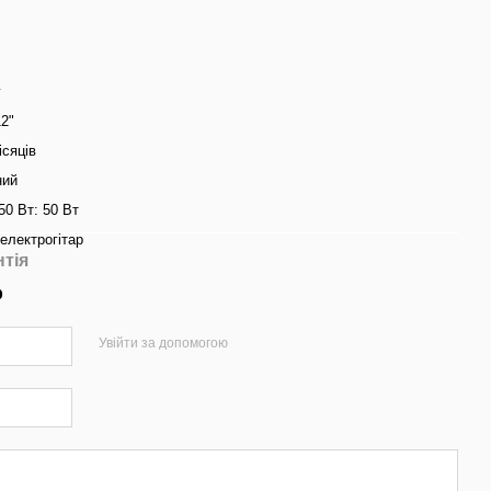
г
12"
ісяців
ний
 50 Вт: 50 Вт
електрогітар
нтія
р
Увійти за допомогою