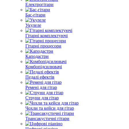
Електрогітари
Бас-гітари
Укулеле
Гітарні комплектуючі
Гітарні процесори
Каподастри
Комбопідсилювачі
Педалі ефектів
Ремені для гітар
Струни для гітар
Чохли та кейси для гітар
Трансакустичні гітари
Цифрові піаніно