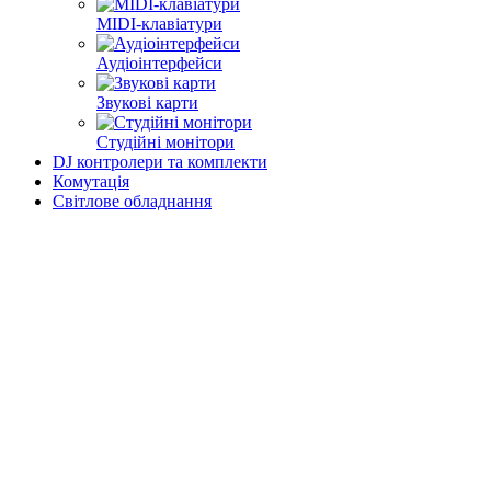
MIDI-клавіатури
Аудіоінтерфейси
Звукові карти
Студійні монітори
DJ контролери та комплекти
Комутація
Світлове обладнання