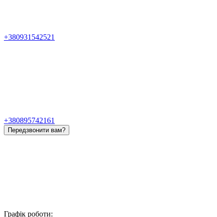
+380931542521
+380895742161
Передзвонити вам?
Графік роботи: