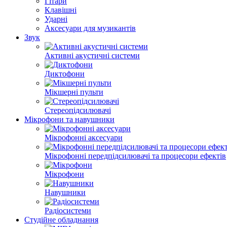
Гітари
Клавішні
Ударні
Аксесуари для музикантів
Звук
Активні акустичні системи
Диктофони
Мікшерні пульти
Стереопідсилювачі
Мікрофони та навушники
Мікрофонні аксесуари
Мікрофонні передпідсилювачі та процесори ефектів
Мікрофони
Навушники
Радіосистеми
Студійне обладнання