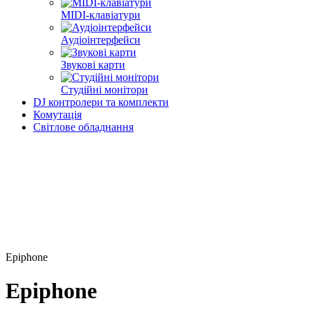
MIDI-клавіатури
Аудіоінтерфейси
Звукові карти
Студійні монітори
DJ контролери та комплекти
Комутація
Світлове обладнання
Epiphone
Epiphone