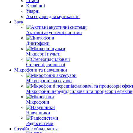
Гітари
Клавішні
Ударні
Аксесуари для музикантів
Звук
Активні акустичні системи
Диктофони
Мікшерні пульти
Стереопідсилювачі
Мікрофони та навушники
Мікрофонні аксесуари
Мікрофонні передпідсилювачі та процесори ефектів
Мікрофони
Навушники
Радіосистеми
Студійне обладнання