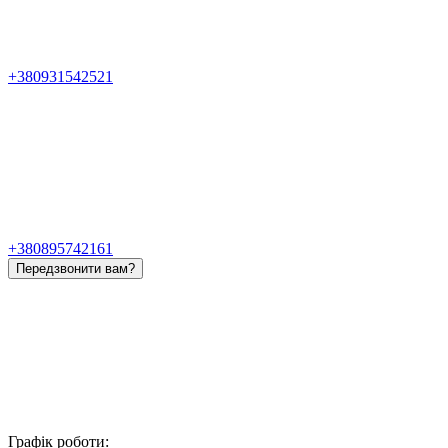
+380931542521
+380895742161
Передзвонити вам?
Графік роботи: