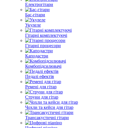
Електрогітари
Бас-гітари
Укулеле
Гітарні комплектуючі
Гітарні процесори
Каподастри
Комбопідсилювачі
Педалі ефектів
Ремені для гітар
Струни для гітар
Чохли та кейси для гітар
Трансакустичні гітари
Цифрові піаніно