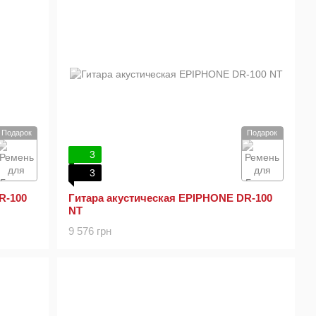
Подарок
Подарок
3
3
R-100
Гитара акустическая EPIPHONE DR-100
NT
9 576 грн