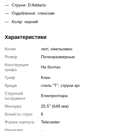
Струни: D'Addario
Оздоблення: глянсове
Колір: чорний
Характеристики
Колки
литі, нікельовані
Розмір
Полноразмерные
Конструкция
На болтах
грифа
Гриф
Клен
Бридж
стиль "Т", струни крі
Струнний
Електрогітара
інструмент
Мензура
25.5" (648 мм)
Кількість струн
6
Форма корпуса
Telecaster
Накладка