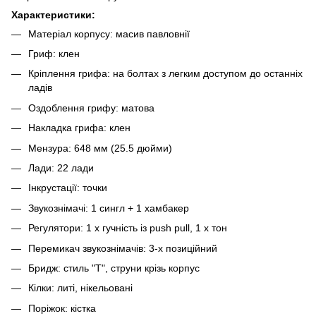
Характеристики:
Матеріал корпусу: масив павловнії
Гриф: клен
Кріплення грифа: на болтах з легким доступом до останніх
ладів
Оздоблення грифу: матова
Накладка грифа: клен
Мензура: 648 мм (25.5 дюйми)
Лади: 22 лади
Інкрустації: точки
Звукознімачі: 1 сингл + 1 хамбакер
Регулятори: 1 x гучність із push pull, 1 x тон
Перемикач звукознімачів: 3-х позиційний
Бридж: стиль "Т", струни крізь корпус
Кілки: литі, нікельовані
Поріжок: кістка