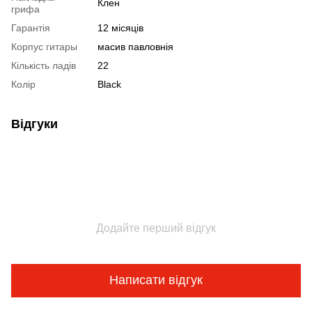
Клен
грифа
Гарантія
12 місяців
Корпус гитары
масив павловнія
Кількість ладів
22
Колір
Black
Відгуки
Додайте перший відгук
Написати відгук