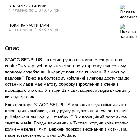
ОПЛАТА ЧАСТИНАМИ
4 платежі по 1 873.75 грн
ПОКУПКА ЧАСТИНАМИ
4 платежі по 1 873.75 грн
Опис
STAGG SET-PLUS
– шестиструнна вінтажна електрогітара
серії «T» у корпусі типу «телекастер» у гарному глянсовому
чорному оздобленні. Її корпус повністю виконаний з масиву
павловнії. Гриф на болтовому кріпленні з легким доступом до
останніх ладів має матову обробку і зроблений з клена з
накладкою з клена. У гітари 22 лади, маркери ладів виконані у
вигляді крапок.
Електрогітара STAGG SET-PLUS має один звукознімач-сингл,
плюс один хамбакер, одну ручку регулювання гучності з push
pull відсіканням і одну – тембру. Є 3-х позиційний перемикач
звукознімачів. Бридж виконаний у Т-стилі, струни крізь корпус,
колки – нікелеві, литі. Верхній поріжок виконаний з кістки. На
гітарі встановлено струни D'Addario.