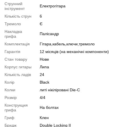
Струнний
Електрогітара
інструмент
Кількість струн
6
Тремоло
Є
Накладка
Палісандр
грифа
Комплектація
Гітара,кабель,ключи,тремоло
Гарантія
12 місяців (на механічні компоненти)
Стан товару
Нове
Корпус гитары
Липа
Кількість ладів
24
Колір
Black
Колки
литі нікіліровані Die-C
Розмір
4/4
Конструкция
На болтах
грифа
Гриф
Клен
Бридж
Double Locking II