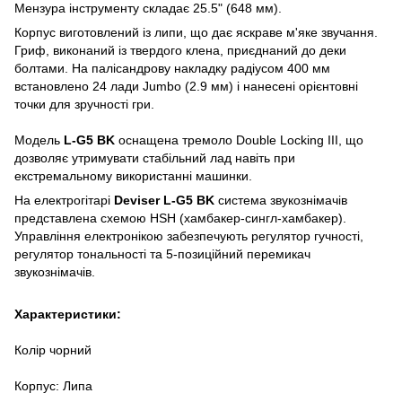
Мензура інструменту складає 25.5" (648 мм).
Корпус виготовлений із липи, що дає яскраве м'яке звучання.
Гриф, виконаний із твердого клена, приєднаний до деки
болтами. На палісандрову накладку радіусом 400 мм
встановлено 24 лади Jumbo (2.9 мм) і нанесені орієнтовні
точки для зручності гри.
Модель
L-G5 BK
оснащена тремоло Double Locking III, що
дозволяє утримувати стабільний лад навіть при
екстремальному використанні машинки.
На електрогітарі
Deviser L-G5 BK
система звукознімачів
представлена схемою HSH (хамбакер-сингл-хамбакер).
Управління електронікою забезпечують регулятор гучності,
регулятор тональності та 5-позиційний перемикач
звукознімачів.
Характеристики:
Колір чорний
Корпус: Липа