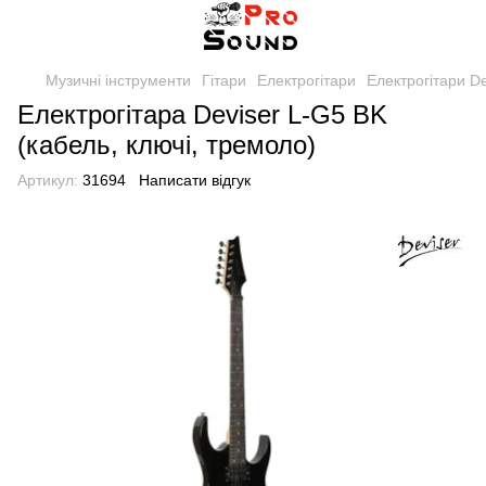
Музичні інструменти
Гітари
Електрогітари
Електрогітари De
Електрогітара Deviser L-G5 BK
(кабель, ключі, тремоло)
Артикул:
31694
Написати відгук