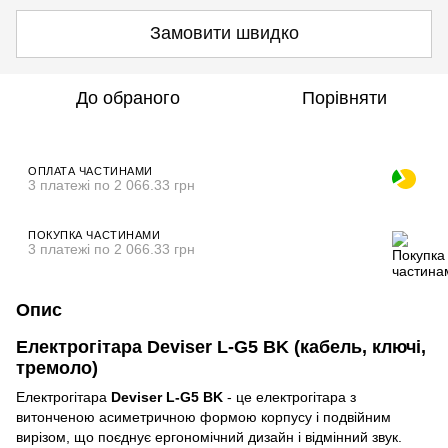
Замовити швидко
До обраного
Порівняти
ОПЛАТА ЧАСТИНАМИ
3 платежі по 2 066.33 грн
ПОКУПКА ЧАСТИНАМИ
3 платежі по 2 066.33 грн
Опис
Електрогітара Deviser L-G5 BK (кабель, ключі,
тремоло)
Електрогітара
Deviser L-G5 BK
- це електрогітара з
витонченою асиметричною формою корпусу і подвійним
вирізом, що поєднує ергономічний дизайн і відмінний звук.