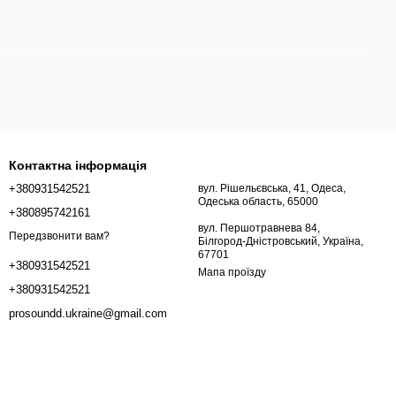
Контактна інформація
+380931542521
вул. Рішельєвська, 41, Одеса,
Одеська область, 65000
+380895742161
вул. Першотравнева 84,
Передзвонити вам?
Білгород-Дністровський, Україна,
67701
+380931542521
Мапа проїзду
+380931542521
prosoundd.ukraine@gmail.com