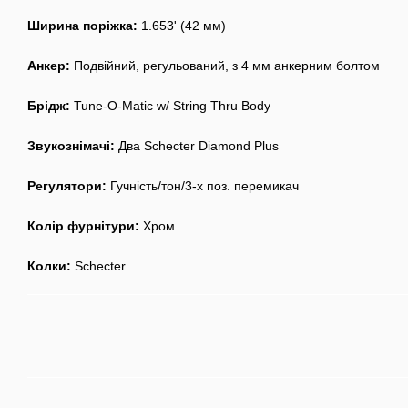
Ширина поріжка:
1.653' (42 мм)
Анкер:
Подвійний, регульований, з 4 мм анкерним болтом
Брідж:
Tune-O-Matic w/ String Thru Body
Звукознімачі:
Два Schecter Diamond Plus
Регулятори:
Гучність/тон/3-х поз. перемикач
Колір фурнітури:
Хром
Колки:
Schecter