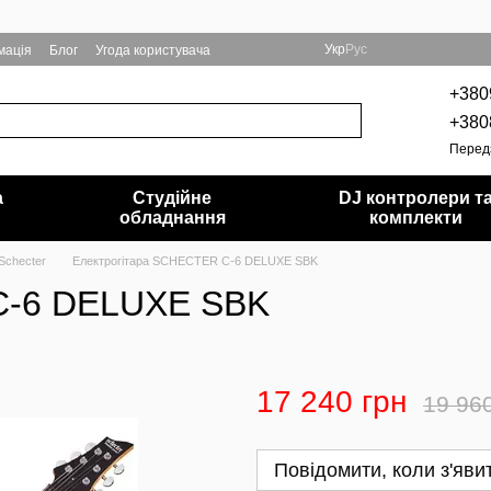
Укр
Рус
мація
Блог
Угода користувача
+380
+380
Перед
а
Студійне
DJ контролери т
обладнання
комплекти
Schecter
Електрогітара SCHECTER C-6 DELUXE SBK
C-6 DELUXE SBK
17 240 грн
19 96
Повідомити, коли з'яви