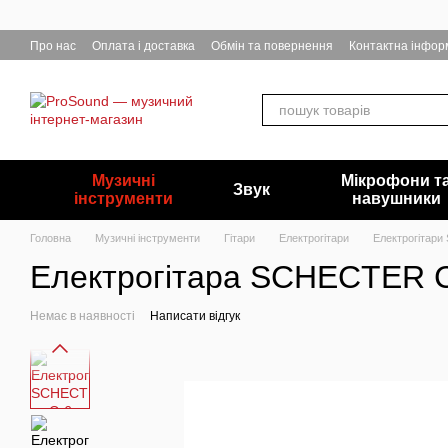
Перейти до основного контенту
Про нас
Оплата і доставка
Обмін та повернення
Контактна інфор
Музичні
Мікрофони т
Звук
інструменти
навушники
Головна
Музичні інструменти
Гітари
Електрогітари
Електрогітари 
Електрогітара SCHECTER 
Немає в наявності
Написати відгук