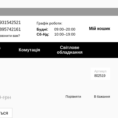
931542521
Графік роботи:
Мій кошик
895742161
Будні:
09:00–20:00
Сб-Нд:
10:00–19:00
звонити вам?
а
Світлове
Комутація
обладнання
Артикул
802519
0 грн
Порівняти
В бажання
ться