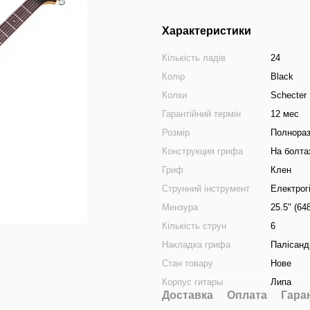
Характеристики
Кількість ладів
24
Колір
Black
Колки
Schecter
Гарантійний термін
12 мес
Розмір
Полнора
Конструкция грифа
На болта
Гриф
Клен
Струнний інструмент
Електрог
Мензура
25.5" (64
Кількість струн
6
Накладка грифа
Палісанд
Стан товару
Нове
Корпус гитары
Липа
Доставка
Оплата
Гара