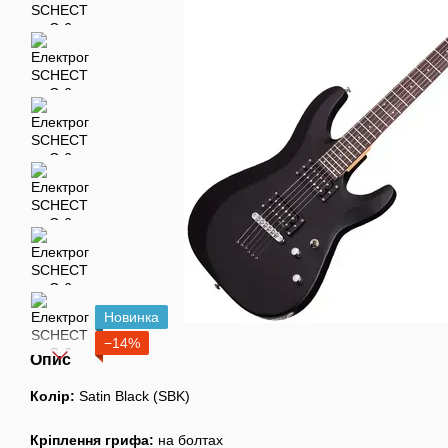
Новинка
−14%
Опис
Колір:
Satin Black (SBK)
Кріплення грифа:
на болтах