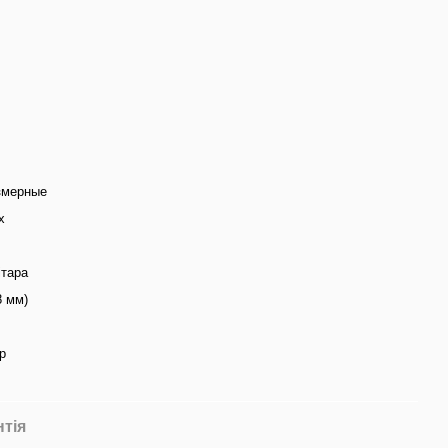
змерные
х
ітара
8 мм)
р
нтія