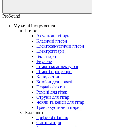
ProSound
Музичні інструменти
Гітари
Акустичні гітари
Класичні гітари
Електроакустичні гітари
Електрогітари
Бас-гітари
Укулеле
Гітарні комплектуючі
Гітарні процесори
Каподастри
Комбопідсилювачі
Педалі ефектів
Ремені для гітар
Струни для гітар
Чохли та кейси для гітар
Трансакустичні гітари
Клавішні
Цифрові піаніно
Синтезатори