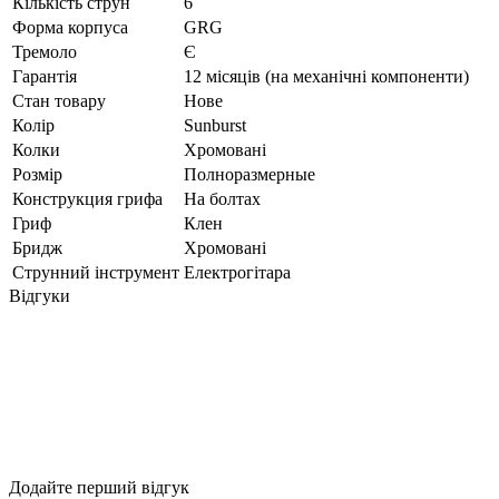
Кількість струн
6
Форма корпуса
GRG
Тремоло
Є
Гарантія
12 місяців (на механічні компоненти)
Стан товару
Нове
Колір
Sunburst
Колки
Хромовані
Розмір
Полноразмерные
Конструкция грифа
На болтах
Гриф
Клен
Бридж
Хромовані
Струнний інструмент
Електрогітара
Відгуки
Додайте перший відгук