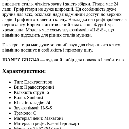
виразити стиль, чіткість звуку і якість збірки. Гітара має 24
лади. Гриф гітари не дуже широкий. Ця особливість дуже
зручна для всіх, оскільки надає відмінний доступ до верхніх
ладів. Гриф виготовлено з клену. Накладка на грифі зроблена з
перплхарту. Корпус виготовлений з махагоні. Фурнітура
хромована. Модель має схему звукознімачів «H-S-S», що
відмінно підходить для різних стилів музики.
Електрогітара має дуже хороший звук для гітар цього класу,
відмінно поєднує в собі якість і приємну ціну.
IBANEZ GRG140
— чудовий вибір для новачків і любителів.
Характеристики:
Тип: Електрогітари
Вид: Правосторонні
Кількість струн: 6
Колір: Sunburst
Кількість ладів: 24
Звукознімачі: H-S-S
Тремоло: Є
Матеріал деки: Махагоні
Матеріал грифа: Клен/Перплхарт
Мензура: 25.5" (648 мм)