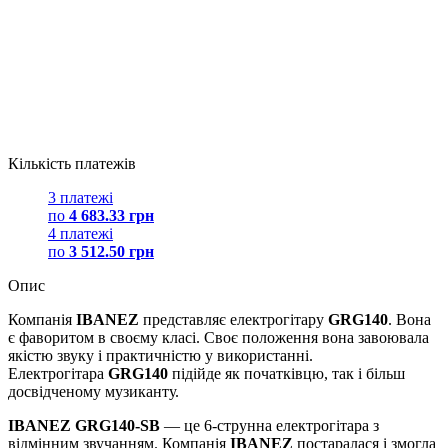
Кількість платежів
3 платежі
по
4 683.33 грн
4 платежі
по
3 512.50 грн
Опис
Компанія
IBANEZ
представляє електрогітару
GRG140
. Вона
є фаворитом в своєму класі. Своє положення вона завоювала
якістю звуку і практичністю у використанні.
Електрогітара
GRG140
підійде як початківцю, так і більш
досвідченому музиканту.
IBANEZ GRG140-SB
— це 6-струнна електрогітара з
відмінним звучанням. Компанія
IBANEZ
постаралася і змогла