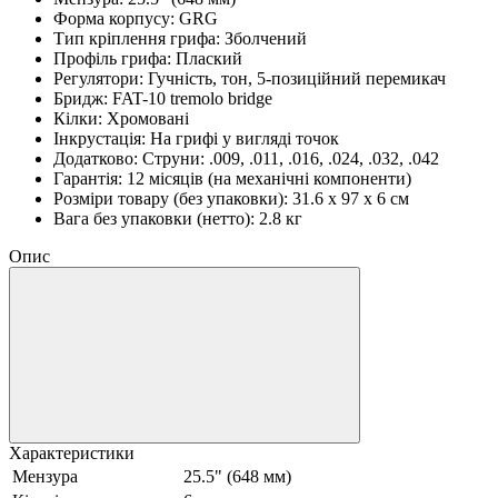
Форма корпусу: GRG
Тип кріплення грифа: Зболчений
Профіль грифа: Плаский
Регулятори: Гучність, тон, 5-позиційний перемикач
Бридж: FAT-10 tremolo bridge
Кілки: Хромовані
Інкрустація: На грифі у вигляді точок
Додатково: Струни: .009, .011, .016, .024, .032, .042
Гарантія: 12 місяців (на механічні компоненти)
Розміри товару (без упаковки): 31.6 x 97 x 6 см
Вага без упаковки (нетто): 2.8 кг
Опис
Характеристики
Мензура
25.5" (648 мм)