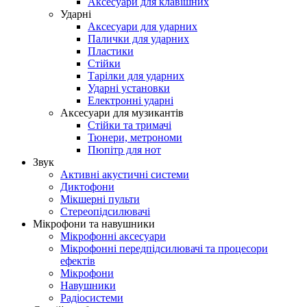
Аксесуари для клавішних
Ударні
Аксесуари для ударних
Палички для ударних
Пластики
Стійки
Тарілки для ударних
Ударні установки
Електронні ударні
Аксесуари для музикантів
Стійки та тримачі
Тюнери, метрономи
Пюпітр для нот
Звук
Активні акустичні системи
Диктофони
Мікшерні пульти
Стереопідсилювачі
Мікрофони та навушники
Мікрофонні аксесуари
Мікрофонні передпідсилювачі та процесори
ефектів
Мікрофони
Навушники
Радіосистеми