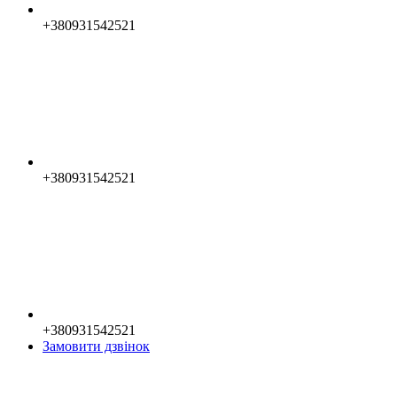
+380931542521
+380931542521
+380931542521
Замовити дзвінок