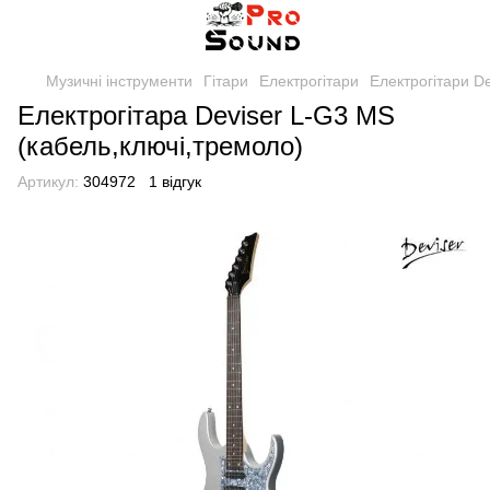
Музичні інструменти
Гітари
Електрогітари
Електрогітари De
Електрогітара Deviser L-G3 MS
(кабель,ключі,тремоло)
Артикул:
304972
1 відгук