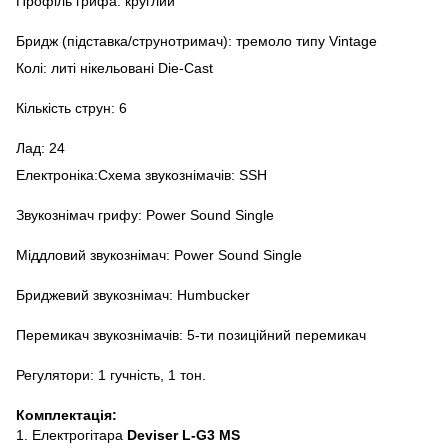
Профіль грифа: круглий
Бридж (підставка/струнотримач): тремоло типу Vintage
Колі: литі нікельовані Die-Cast
Кількість струн: 6
Лад: 24
Електроніка:Схема звукознімачів: SSH
Звукознімач грифу: Power Sound Single
Міддловий звукознімач: Power Sound Single
Бриджевий звукознімач: Humbucker
Перемикач звукознімачів: 5-ти позиційний перемикач
Регулятори: 1 гучність, 1 тон.
Комплектація:
1. Електрогітара
Deviser L-G3 MS