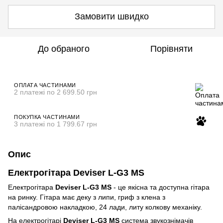
Замовити швидко
До обраного
Порівняти
ОПЛАТА ЧАСТИНАМИ
2 платежі по 2 699.50 грн
ПОКУПКА ЧАСТИНАМИ
3 платежі по 1 799.67 грн
Опис
Електрогітара Deviser L-G3 MS
Електрогітара
Deviser L-G3 MS
- це якісна та доступна гітара
на ринку. Гітара має деку з липи, гриф з клена з
палісандровою накладкою, 24 лади, литу колкову механіку.
На електрогітарі
Deviser L-G3 MS
система звукознімачів