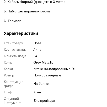
2. Кабель гітарний (джек-джек) 3 метри
5. Набір шестигранних ключів
6. Тремоло
Характеристики
Стан товару
Нове
Корпус гитары
Липа
Кількість ладів
24
Колір
Grey Metallic
Колки
литые никилированные Di
Розмір
Полноразмерные
Конструкция
На болтах
грифа
Гриф
Клен
Струнний
Електрогітара
інструмент