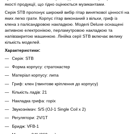
якості продукції, що гідно оцінюється музикантами.
Серія STB пропонує широкий вибір гітар виняткової цінності на
яких легко грати. Корпус гітар виконаний з вільхи, гриф із
клена з палісандровою накладкою. Моделі Deluxe оснащені
активною електронікою, перламутровою накладкою та
напівзакритою машинкою. Лінійка серії STB включає велику
кількість моделей.
Характеристики:
Серія: STB
Форма корпусу: стратокастер
Матеріал корпусу: липа
Гриф: клен (гвинтове кріплення до корпусу)
Кількість ладів: 21
Накладка грифа: горіх
Звукознімач: S/S (OJ-1 Single Coil x 2)
Регулятори: 2V/1T
Бридж: VFB-1