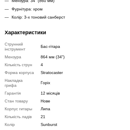
Мензура: 34" (860 мм)
Фурнітура: хром
Колір: 3-х тоновий санберст
Характеристики
Струнний
Бас-гітара
інструмент
Мензура
864 мм (34")
Кількість струн
4
Форма корпуса
Stratocaster
Накладка
Горіх
грифа
Гарантія
12 місяців
Стан товару
Нове
Корпус гитары
Липа
Кількість ладів
21
Колір
Sunburst