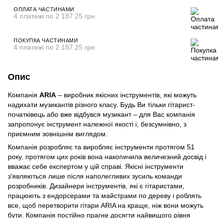
ОПЛАТА ЧАСТИНАМИ
4 платежі по 2 187.25 грн
ПОКУПКА ЧАСТИНАМИ
4 платежі по 2 187.25 грн
Опис
Компанія
ARIA
– виробник якісних інструментів, які можуть
надихати музикантів різного класу. Будь Ви тільки гітарист-
початківець або вже відбувся музикант – для Вас компанія
запропонує інструмент належної якості і, безсумнівно, з
приємним зовнішнім виглядом.
Компанія розробляє та виробляє інструменти протягом 51
року, протягом цих років вона накопичила величезний досвід і
вважає себе експертом у цій справі. Якісні інструменти
з'являються лише після наполегливих зусиль команди
розробників. Дизайнери інструментів, які є гітаристами,
працюють з ендорсерами та майстрами по дереву і роблять
все, щоб перетворити гітари ARIA на краще, ніж вони можуть
бути. Компанія постійно прагне досягти найвищого рівня