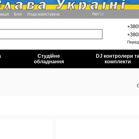
Укр
Рус
мація
Блог
Угода користувача
+380
+380
Перед
а
Студійне
DJ контролери т
обладнання
комплекти