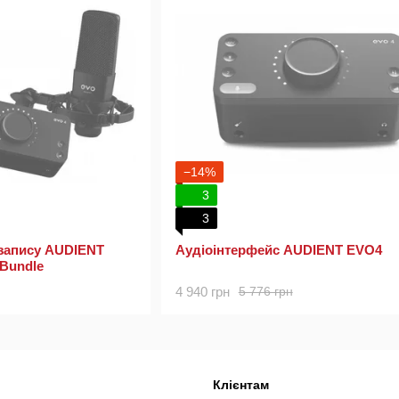
−14%
3
3
запису AUDIENT
Аудіоінтерфейс AUDIENT EVO4
 Bundle
4 940 грн
5 776 грн
Клієнтам