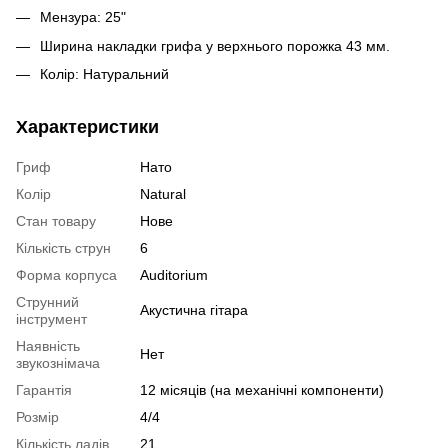
Мензура: 25"
Ширина накладки грифа у верхнього порожка 43 мм.
Колір: Натуральний
Характеристики
Гриф
Нато
Колір
Natural
Стан товару
Нове
Кількість струн
6
Форма корпуса
Auditorium
Струнний
Акустична гітара
інструмент
Наявність
Нет
звукознімача
Гарантія
12 місяців (на механічні компоненти)
Розмір
4/4
Кількість ладів
21