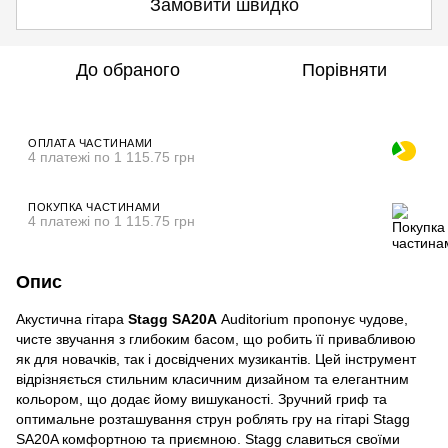
Замовити швидко
До обраного
Порівняти
ОПЛАТА ЧАСТИНАМИ
4 платежі по 1 115.75 грн
ПОКУПКА ЧАСТИНАМИ
4 платежі по 1 115.75 грн
Опис
Акустична гітара
Stagg SA20A
Auditorium пропонує чудове,
чисте звучання з глибоким басом, що робить її привабливою
як для новачків, так і досвідчених музикантів. Цей інструмент
відрізняється стильним класичним дизайном та елегантним
кольором, що додає йому вишуканості. Зручний гриф та
оптимальне розташування струн роблять гру на гітарі Stagg
SA20A комфортною та приємною. Stagg славиться своїми