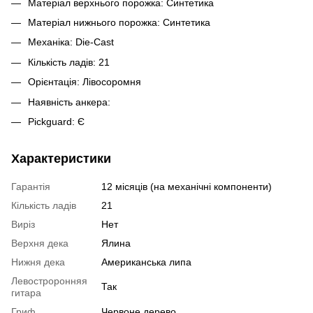
Матеріал верхнього порожка: Синтетика
Матеріал нижнього порожка: Синтетика
Механіка: Die-Cast
Кількість ладів: 21
Орієнтація: Лівосоромня
Наявність анкера:
Pickguard: Є
Характеристики
Гарантія
12 місяців (на механічні компоненти)
Кількість ладів
21
Виріз
Нет
Верхня дека
Ялина
Нижня дека
Американська липа
Левостроронняя
Так
гитара
Гриф
Червоне дерево