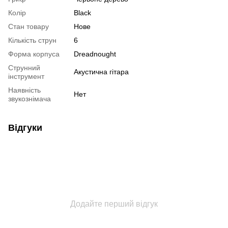
Колір
Black
Стан товару
Нове
Кількість струн
6
Форма корпуса
Dreadnought
Струнний
Акустична гітара
інструмент
Наявність
Нет
звукознімача
Відгуки
Додайте перший відгук