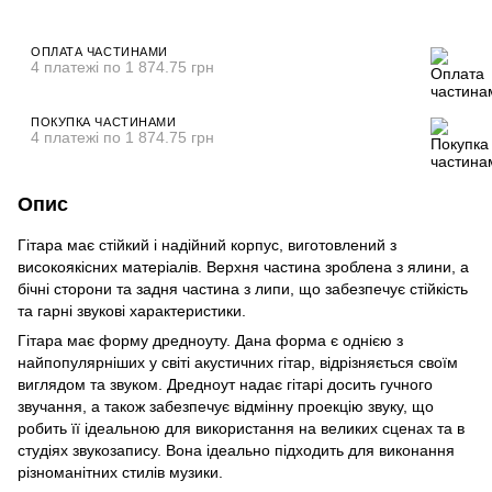
ОПЛАТА ЧАСТИНАМИ
4 платежі по 1 874.75 грн
ПОКУПКА ЧАСТИНАМИ
4 платежі по 1 874.75 грн
Опис
Гітара має стійкий і надійний корпус, виготовлений з
високоякісних матеріалів. Верхня частина зроблена з ялини, а
бічні сторони та задня частина з липи, що забезпечує стійкість
та гарні звукові характеристики.
Гітара має форму дредноуту. Дана форма є однією з
найпопулярніших у світі акустичних гітар, відрізняється своїм
виглядом та звуком. Дредноут надає гітарі досить гучного
звучання, а також забезпечує відмінну проекцію звуку, що
робить її ідеальною для використання на великих сценах та в
студіях звукозапису. Вона ідеально підходить для виконання
різноманітних стилів музики.