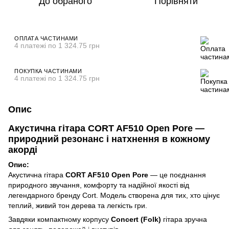
До обраного
Порівняти
ОПЛАТА ЧАСТИНАМИ
4 платежі по 1 324.75 грн
ПОКУПКА ЧАСТИНАМИ
4 платежі по 1 324.75 грн
Опис
Акустична гітара CORT AF510 Open Pore —
природний резонанс і натхнення в кожному
акорді
Опис:
Акустична гітара
CORT AF510 Open Pore
— це поєднання
природного звучання, комфорту та надійної якості від
легендарного бренду Cort. Модель створена для тих, хто цінує
теплий, живий тон дерева та легкість гри.
Завдяки компактному корпусу
Concert (Folk)
гітара зручна