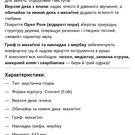
для занять, подорожей і виступів.
Верхня дека з ялини
надає чіткого й дзвінкого звучання, а
обичайка та нижня дека з махаґоні
додають м’якості та
глибини.
Покриття
Open Pore (відкриті пори)
зберігає природну
структуру дерева, покращує резонанс і створює теплий,
«живий» характер звуку.
Гриф із махаґоні та накладка з мербау
забезпечують
комфортну гру й чудове відчуття інструмента в руках.
У комплекті все необхідне:
чохол, медіатор, запасна струна,
анкерний ключ і скарбничка
— бери й грай одразу!
Характеристики:
Тип: акустична гітара
Форма корпусу: Concert (Folk)
Верхня дека: ялина
Обичайка та нижня дека: махаґоні
Гриф: махаґоні
Накладка грифа: мербау
Мензура: 643 мм