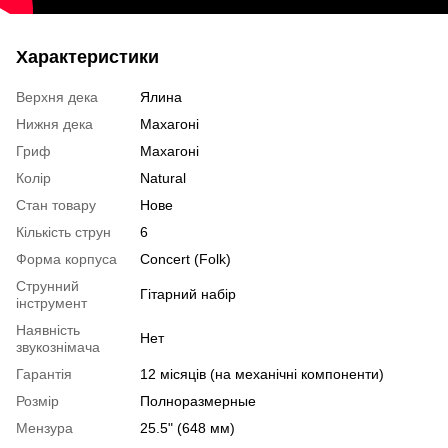
Характеристики
Верхня дека
Ялина
Нижня дека
Махагоні
Гриф
Махагоні
Колір
Natural
Стан товару
Нове
Кількість струн
6
Форма корпуса
Concert (Folk)
Струнний
Гітарний набір
інструмент
Наявність
Нет
звукознімача
Гарантія
12 місяців (на механічні компоненти)
Розмір
Полноразмерные
Мензура
25.5" (648 мм)